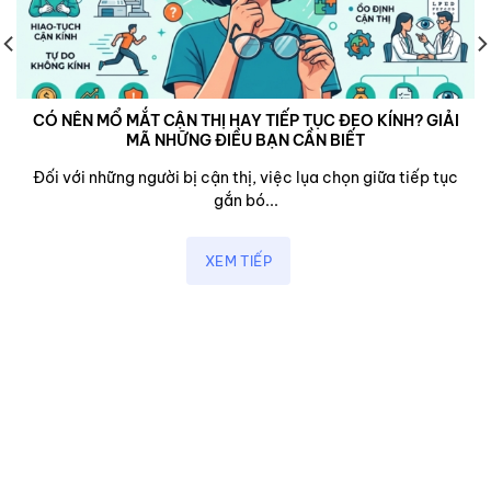
CÓ NÊN MỔ MẮT CẬN THỊ HAY TIẾP TỤC ĐEO KÍNH? GIẢI
MÃ NHỮNG ĐIỀU BẠN CẦN BIẾT
Đối với những người bị cận thị, việc lụa chọn giữa tiếp tục
gắn bó...
XEM TIẾP