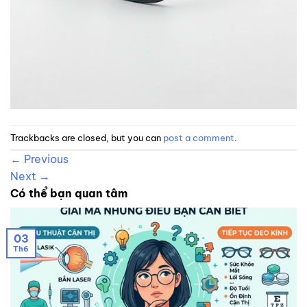
Trackbacks are closed, but you can
post a comment
.
←
Previous
Next
→
Có thể bạn quan tâm
03
Th6