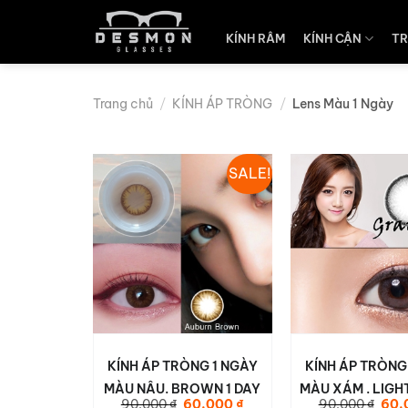
Skip
to
KÍNH RÂM
KÍNH CẬN
TR
content
Trang chủ
/
KÍNH ÁP TRÒNG
/
Lens Màu 1 Ngày
SALE!
KÍNH ÁP TRÒNG 1 NGÀY
KÍNH ÁP TRÒNG
MÀU NÂU. BROWN 1 DAY
MÀU XÁM . LIGH
Giá
Giá
Giá
90.000
₫
60.000
₫
90.000
₫
60.