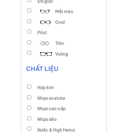
Đa giác
Mắt mèo
Oval
Pilot
Tròn
Vuông
CHẤT LIỆU
Hợp kim
Nhựa acetate
Nhựa cao cấp
Nhựa dẻo
Nước & High Hema