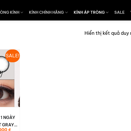
ÒNG KÍNH
KÍNH CHÍNH HÃNG
KÍNH ÁP TRÒNG
SALE
Hiển thị kết quả duy
SALE!
 1 NGÀY
T GRAY 1
Giá
000
₫