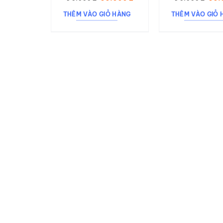
DAY
gốc
hiện
gốc
là:
tại
là:
THÊM VÀO GIỎ HÀNG
THÊM VÀO GIỎ 
90.000 ₫.
là:
90.0
60.000 ₫.