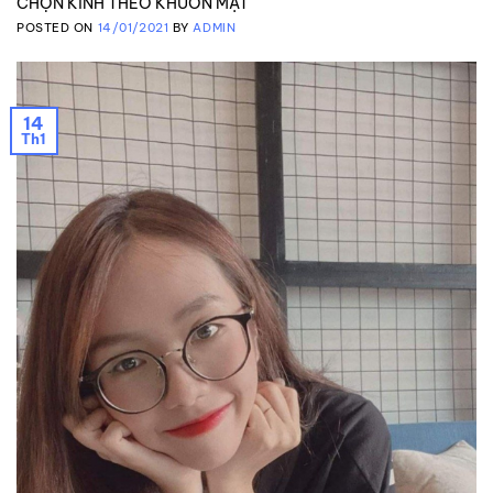
CHỌN KÍNH THEO KHUÔN MẶT
POSTED ON
14/01/2021
BY
ADMIN
14
Th1