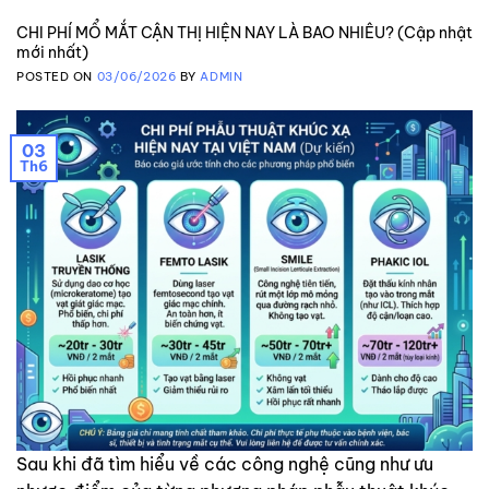
CHI PHÍ MỔ MẮT CẬN THỊ HIỆN NAY LÀ BAO NHIÊU? (Cập nhật
mới nhất)
POSTED ON
03/06/2026
BY
ADMIN
03
Th6
Sau khi đã tìm hiểu về các công nghệ cũng như ưu