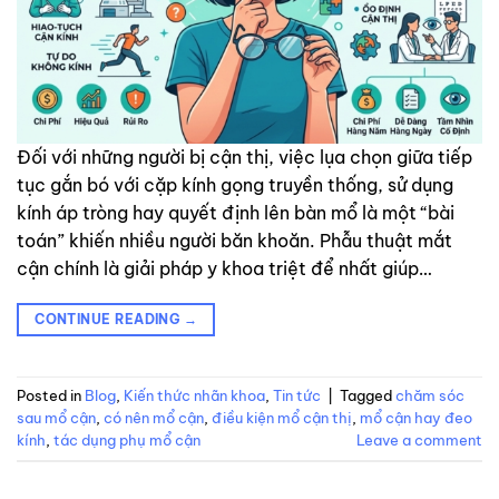
Đối với những người bị cận thị, việc lụa chọn giữa tiếp
tục gắn bó với cặp kính gọng truyền thống, sử dụng
kính áp tròng hay quyết định lên bàn mổ là một “bài
toán” khiến nhiều người băn khoăn. Phẫu thuật mắt
cận chính là giải pháp y khoa triệt để nhất giúp…
CONTINUE READING
→
Posted in
Blog
,
Kiến thức nhãn khoa
,
Tin tức
|
Tagged
chăm sóc
sau mổ cận
,
có nên mổ cận
,
điều kiện mổ cận thị
,
mổ cận hay đeo
kính
,
tác dụng phụ mổ cận
Leave a comment