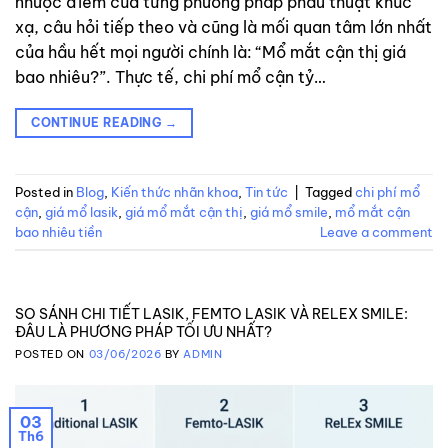
nhược điểm của từng phương pháp phẫu thuật khúc
xạ, câu hỏi tiếp theo và cũng là mối quan tâm lớn nhất
của hầu hết mọi người chính là: “Mổ mắt cận thị giá
bao nhiêu?”. Thực tế, chi phí mổ cận tỷ…
CONTINUE READING
→
Posted in
Blog
,
Kiến thức nhãn khoa
,
Tin tức
|
Tagged
chi phí mổ
cận
,
giá mổ lasik
,
giá mổ mắt cận thị
,
giá mổ smile
,
mổ mắt cận
bao nhiêu tiền
Leave a comment
SO SÁNH CHI TIẾT LASIK, FEMTO LASIK VÀ RELEX SMILE:
ĐÂU LÀ PHƯƠNG PHÁP TỐI ƯU NHẤT?
POSTED ON
03/06/2026
BY
ADMIN
03
Th6