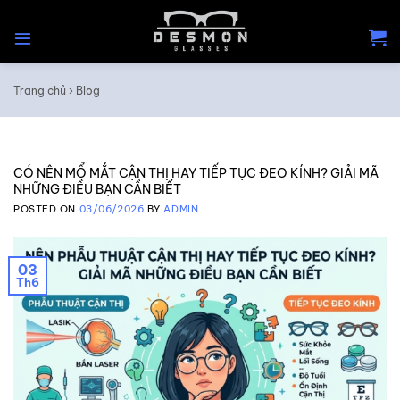
Skip
to
content
Trang chủ
›
Blog
CÓ NÊN MỔ MẮT CẬN THỊ HAY TIẾP TỤC ĐEO KÍNH? GIẢI MÃ
NHỮNG ĐIỀU BẠN CẦN BIẾT
POSTED ON
03/06/2026
BY
ADMIN
03
Th6