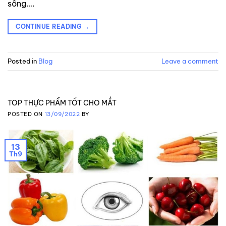
sống….
CONTINUE READING
→
Posted in
Blog
Leave a comment
TOP THỰC PHẨM TỐT CHO MẮT
POSTED ON
13/09/2022
BY
13
Th9