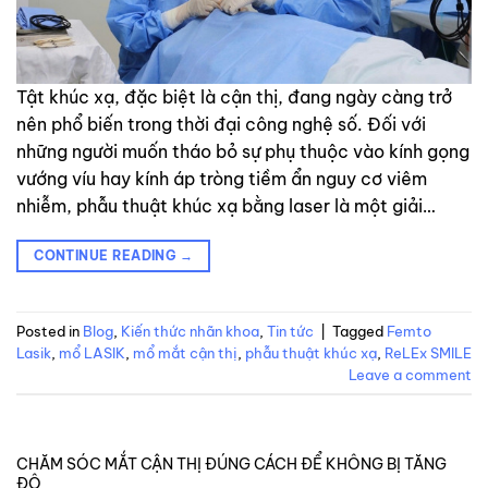
Tật khúc xạ, đặc biệt là cận thị, đang ngày càng trở
nên phổ biến trong thời đại công nghệ số. Đối với
những người muốn tháo bỏ sự phụ thuộc vào kính gọng
vướng víu hay kính áp tròng tiềm ẩn nguy cơ viêm
nhiễm, phẫu thuật khúc xạ bằng laser là một giải…
CONTINUE READING
→
Posted in
Blog
,
Kiến thức nhãn khoa
,
Tin tức
|
Tagged
Femto
Lasik
,
mổ LASIK
,
mổ mắt cận thị
,
phẫu thuật khúc xạ
,
ReLEx SMILE
Leave a comment
CHĂM SÓC MẮT CẬN THỊ ĐÚNG CÁCH ĐỂ KHÔNG BỊ TĂNG
ĐỘ