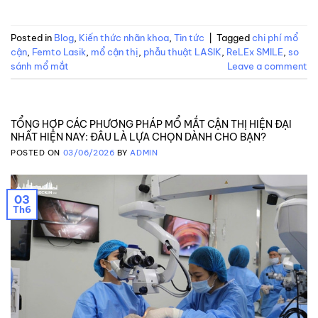
Posted in
Blog
,
Kiến thức nhãn khoa
,
Tin tức
|
Tagged
chi phí mổ
cận
,
Femto Lasik
,
mổ cận thị
,
phẫu thuật LASIK
,
ReLEx SMILE
,
so
sánh mổ mắt
Leave a comment
TỔNG HỢP CÁC PHƯƠNG PHÁP MỔ MẮT CẬN THỊ HIỆN ĐẠI
NHẤT HIỆN NAY: ĐÂU LÀ LỰA CHỌN DÀNH CHO BẠN?
POSTED ON
03/06/2026
BY
ADMIN
03
Th6