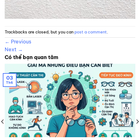
Trackbacks are closed, but you can
post a comment
.
←
Previous
Next
→
Có thể bạn quan tâm
03
Th6