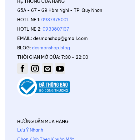
HỆ THỐNG CỬA HÀNG
65A - 67 - 69 Hàm Nghi - TP. Quy Nhơn
HOTLINE 1:
0937876001
HOTLINE 2:
0933807137
EMAIL: desmonshop@gmail.com
BLOG:
desmonshop.blog
THỜI GIAN MỞ CỦA: 7:30 – 22:00
HƯỚNG DẪN MUA HÀNG
Lưu Ý Nhanh
Chọn Kính Theo Khuôn Mặt