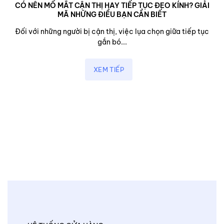
CÓ NÊN MỔ MẮT CẬN THỊ HAY TIẾP TỤC ĐEO KÍNH? GIẢI
MÃ NHỮNG ĐIỀU BẠN CẦN BIẾT
Đối với những người bị cận thị, việc lụa chọn giữa tiếp tục
gắn bó...
XEM TIẾP