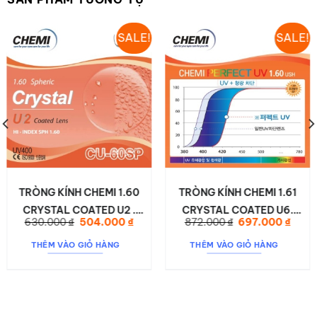
SALE!
SALE!
TRÒNG KÍNH CHEMI 1.60
TRÒNG KÍNH CHEMI 1.61
CRYSTAL COATED U2 .
CRYSTAL COATED U6.
Giá
Giá
Giá
Giá
630.000
₫
504.000
₫
872.000
₫
697.000
₫
CHẶN ÁNH SÁNG XANH,
CHẶN ÁNH SÁNG XANH,
gốc
hiện
gốc
hiện
là:
tại
là:
tại
CHỐNG TIA UV400. MỎNG
CHỐNG TIA UV420. MỎNG
THÊM VÀO GIỎ HÀNG
THÊM VÀO GIỎ HÀNG
630.000 ₫.
là:
872.000 ₫.
là:
00 ₫.
504.000 ₫.
697.0
HƠN 25%
HƠN 25%