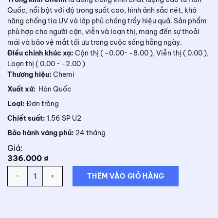
Quốc, nổi bật với độ trong suốt cao, hình ảnh sắc nét, khả
năng chống tia UV và lớp phủ chống trầy hiệu quả. Sản phẩm
phù hợp cho người cận, viễn và loạn thị, mang đến sự thoải
mái và bảo vệ mắt tối ưu trong cuộc sống hằng ngày.
Điều chỉnh khúc xạ:
Cận thị ( -0.00~ -8.00 ), Viễn thị ( 0.00 ),
Loạn thị ( 0.00 ~ -2.00 )
Thương hiệu:
Chemi
Xuất xứ:
Hàn Quốc
Loại:
Đơn tròng
Chiết suất:
1.56 SP U2
Bảo hành váng phủ:
24 tháng
Giá:
336.000
₫
Số lượng
THÊM VÀO GIỎ HÀNG