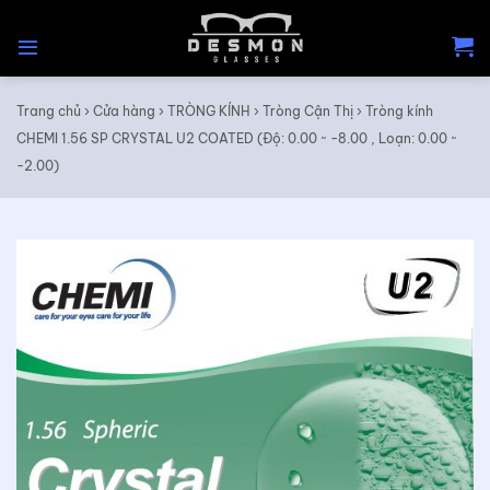
Skip
to
content
Trang chủ
›
Cửa hàng
›
TRÒNG KÍNH
›
Tròng Cận Thị
›
Tròng kính
CHEMI 1.56 SP CRYSTAL U2 COATED (Độ: 0.00 ~ -8.00 , Loạn: 0.00 ~
-2.00)