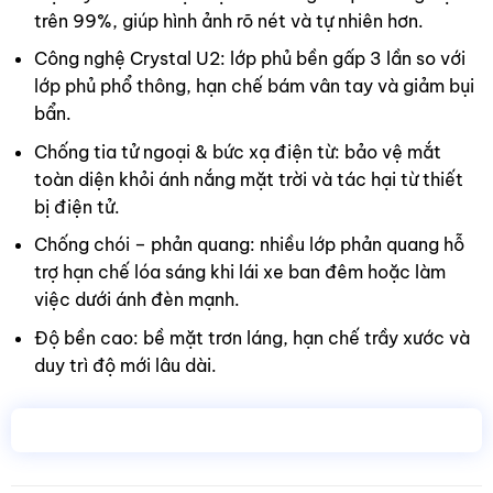
trên 99%, giúp hình ảnh rõ nét và tự nhiên hơn.
Công nghệ Crystal U2: lớp phủ bền gấp 3 lần so với
lớp phủ phổ thông, hạn chế bám vân tay và giảm bụi
bẩn.
Chống tia tử ngoại & bức xạ điện từ: bảo vệ mắt
toàn diện khỏi ánh nắng mặt trời và tác hại từ thiết
bị điện tử.
Chống chói – phản quang: nhiều lớp phản quang hỗ
trợ hạn chế lóa sáng khi lái xe ban đêm hoặc làm
việc dưới ánh đèn mạnh.
Độ bền cao: bề mặt trơn láng, hạn chế trầy xước và
duy trì độ mới lâu dài.