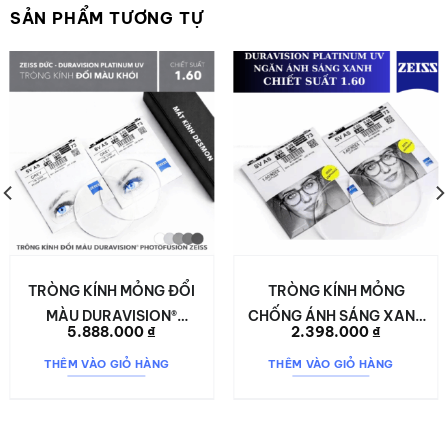
SẢN PHẨM TƯƠNG TỰ
TRÒNG KÍNH MỎNG ĐỔI
TRÒNG KÍNH MỎNG
MÀU DURAVISION®
CHỐNG ÁNH SÁNG XANH
5.888.000
₫
2.398.000
₫
PHOTOFUSION ZEISS 1.60
DURAVISION®
BLUEPROTECT UV ZEISS
THÊM VÀO GIỎ HÀNG
THÊM VÀO GIỎ HÀNG
00 ₫.
1.60