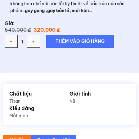
không hạn chế với các lỗi kỹ thuật về cấu trúc của sản
phẩm
.gãy gọng ,gãy bản lề ,mối hàn
…
Giá:
Giá
Giá
540.000
₫
320.000
₫
gốc
hiện
Số lượng
là:
tại
THÊM VÀO GIỎ HÀNG
540.000 ₫.
là:
320.000 ₫.
Chất liệu
Giới tính
Titan
Nữ
Kiểu dáng
Mắt mèo