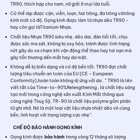
TR90, thích hợp cho nam, nữ giới ở mọi lứa tuổi.
Có thể ráp được cận, viễn, loạn, hai tròng, đa tròng vàtròng
kính mát có độ. Gọng kính được làm từ nhựa dẻo TR90 –
hay còn gọi làTitanium Nhựa.
Chất liệu Nhựa TR90 siêu nhẹ, dẻo dai, đàn hồi tốt, chịu
được sức ma sát, không bị oxy hóa, tránh được tình trạng
nứt gãy do va chạm khi vận động thể thao hay tai nạn mà
gây tổn thương dến mắt hay da mặt.
Không dễ bị biến dạng và có độ bền tốt. TR90 đạt chất
lượng tiêu chuẩn an toàn của EU (CE – European
Conformity),hoàn toàn không dị ứng với da . ” TR90 là tên
viết tắt của Time-to-90%Relengthening , là chất liệu sáng
tạo mới trong công nghệ sản xuất Kính Mắt thông qua
công nghệ Thuỵ Sỹ, TR-90 là chất liệu polyme gồm phân
tử ghi nhớ. Nó là một loại vật liệu nhựa nhiệt dẻo vô cùng
bền, linh hoạt với trọng lượng cực nhẹ”.
CHẾ ĐỘ BẢO HÀNH GỌNG KÍNH
Gọng kính được
bảo hành
trong vòng 12 tháng sô lượng