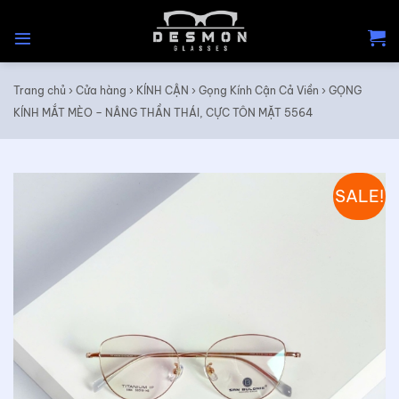
Skip
to
content
Trang chủ
›
Cửa hàng
›
KÍNH CẬN
›
Gọng Kính Cận Cả Viền
›
GỌNG
KÍNH MẮT MÈO – NÂNG THẦN THÁI, CỰC TÔN MẶT 5564
SALE!