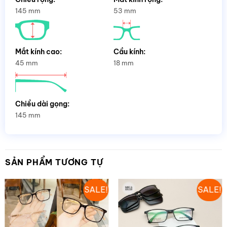
145 mm
53 mm
Mắt kính cao:
Cầu kính:
45 mm
18 mm
Chiều dài gọng:
145 mm
SẢN PHẨM TƯƠNG TỰ
SALE!
SALE!