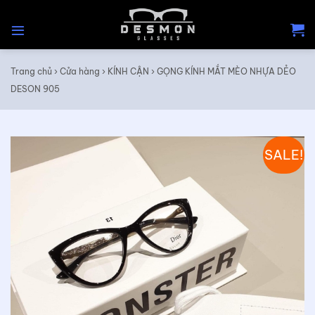
Skip
to
content
Trang chủ
›
Cửa hàng
›
KÍNH CẬN
›
GỌNG KÍNH MẮT MÈO NHỰA DẺO
DESON 905
SALE!