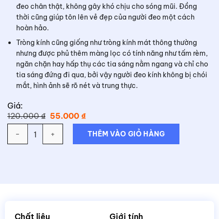
đeo chân thật, không gây khó chịu cho sóng mũi. Đồng
thời cũng giúp tôn lên vẻ đẹp của người đeo một cách
hoàn hảo.
Tròng kính cũng giống như tròng kính mát thông thường
nhưng được phủ thêm màng lọc có tính năng như tấm rèm,
ngăn chặn hay hấp thụ các tia sáng nằm ngang và chỉ cho
tia sáng đứng đi qua, bởi vậy người đeo kính không bị chói
mắt, hình ảnh sẽ rõ nét và trung thực.
Giá:
Giá
Giá
120.000
₫
55.000
₫
gốc
hiện
Số lượng
là:
tại
THÊM VÀO GIỎ HÀNG
120.000 ₫.
là:
55.000 ₫.
Chất liệu
Giới tính