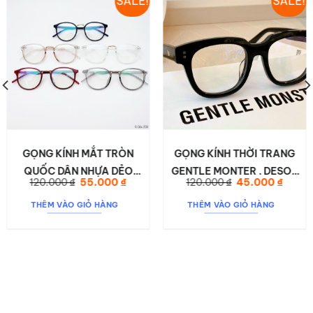
SALE!
SALE!
GỌNG KÍNH MẮT TRÒN
GỌNG KÍNH THỜI TRANG
QUỐC DÂN NHỰA DẺO
GENTLE MONTER . DESON
Giá
Giá
Giá
Giá
120.000
₫
55.000
₫
120.000
₫
45.000
₫
DESON 209
WILD WILD
gốc
hiện
gốc
hiện
là:
tại
là:
tại
THÊM VÀO GIỎ HÀNG
THÊM VÀO GIỎ HÀNG
120.000 ₫.
là:
120.000 ₫.
là:
 ₫.
55.000 ₫.
45.000