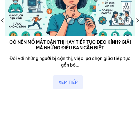
CÓ NÊN MỔ MẮT CẬN THỊ HAY TIẾP TỤC ĐEO KÍNH? GIẢI
MÃ NHỮNG ĐIỀU BẠN CẦN BIẾT
Đối với những người bị cận thị, việc lụa chọn giữa tiếp tục
gắn bó...
XEM TIẾP