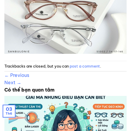
Trackbacks are closed, but you can
post a comment
.
←
Previous
Next
→
Có thể bạn quan tâm
03
Th6