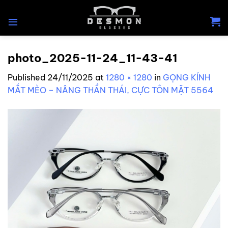
Skip
to
content
photo_2025-11-24_11-43-41
Published
24/11/2025
at
1280 × 1280
in
GỌNG KÍNH
MẮT MÈO – NÂNG THẦN THÁI, CỰC TÔN MẶT 5564