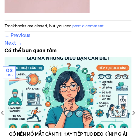
Trackbacks are closed, but you can
post a comment
.
←
Previous
Next
→
Có thể bạn quan tâm
03
Th6
CÓ NÊN MỔ MẮT CẬN THỊ HAY TIẾP TỤC ĐEO KÍNH? GIẢI