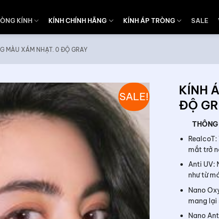
ÒNG KÍNH
KÍNH CHÍNH HÃNG
KÍNH ÁP TRÒNG
SALE
G MÀU XÁM NHẠT. 0 ĐỘ GRAY
KÍNH 
SALE!
ĐỘ GR
THÔNG T
RealcoT:
mắt trở n
Anti UV: 
như từ máy
Nano Oxy
mang lại 
Nano Ant