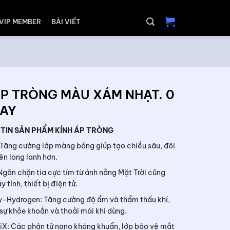
VIP MEMBER
BÀI VIẾT
ÁP TRÒNG MÀU XÁM NHẠT. 0
AY
IN SẢN PHẨM
KÍNH ÁP TRÒNG
 Tăng cường lớp màng bóng giúp tạo chiều sâu, đôi
ên long lanh hơn.
Ngăn chặn tia cực tím từ ánh nắng Mặt Trời cũng
 tính, thiết bị điện tử.
-Hydrogen: Tăng cường độ ẩm và thẩm thấu khí,
sự khỏe khoắn và thoải mái khi dùng.
iX: Các phân tử nano kháng khuẩn, lớp bảo vệ mắt