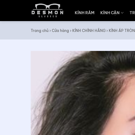
Skip
to
KÍNH RÂM
KÍNH CẬN
TR
content
Trang chủ
›
Cửa hàng
›
KÍNH CHÍNH HÃNG
›
KÍNH ÁP TRÒN