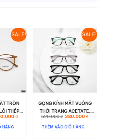
SALE!
SALE!
ẮT TRÒN
GỌNG KÍNH MẮT VUÔNG
GỌNG KÍNH M
LÕI THÉP
THỜI TRANG ACETATE.
THỜI TRANG. 
á
Giá
Giá
Giá
G
80.000
₫
520.000
₫
380.000
₫
550.000
₫
3
0151
DESON16894
DESON H
c
hiện
gốc
hiện
g
tại
là:
tại
là
Ỏ HÀNG
THÊM VÀO GIỎ HÀNG
THÊM VÀO G
0.000 ₫.
là:
520.000 ₫.
là:
55
380.000 ₫.
380.000 ₫.