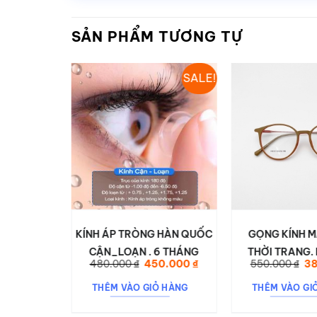
SẢN PHẨM TƯƠNG TỰ
SALE!
SALE!
T VUÔNG
KÍNH ÁP TRÒNG HÀN QUỐC
GỌNG KÍNH M
ATE 7776
CẬN_LOẠN . 6 THÁNG
THỜI TRANG. 
á
Giá
Giá
Giá
Gi
0.000
₫
480.000
₫
450.000
₫
550.000
₫
3
DESON H0
c
hiện
gốc
hiện
gố
tại
là:
tại
là:
 HÀNG
THÊM VÀO GIỎ HÀNG
THÊM VÀO GI
.000 ₫.
là:
480.000 ₫.
là:
55
380.000 ₫.
450.000 ₫.