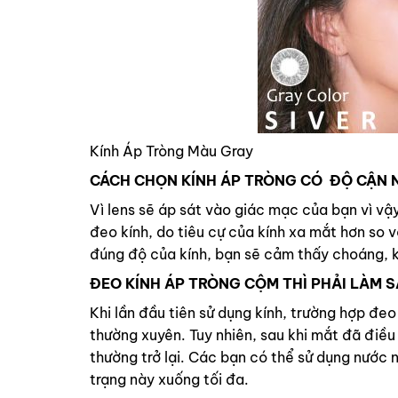
Kính Áp Tròng Màu Gray
CÁCH CHỌN
KÍNH ÁP TRÒNG
CÓ ĐỘ CẬN N
Vì lens sẽ áp sát vào giác mạc của bạn vì vậ
đeo kính, do tiêu cự của kính xa mắt hơn so 
đúng độ của kính, bạn sẽ cảm thấy choáng, k
ĐEO KÍNH ÁP TRÒNG CỘM THÌ PHẢI LÀM 
Khi lần đầu tiên sử dụng kính, trường hợp đeo
thường xuyên. Tuy nhiên, sau khi mắt đã điều 
thường trở lại. Các bạn có thể sử dụng nước 
trạng này xuống tối đa.