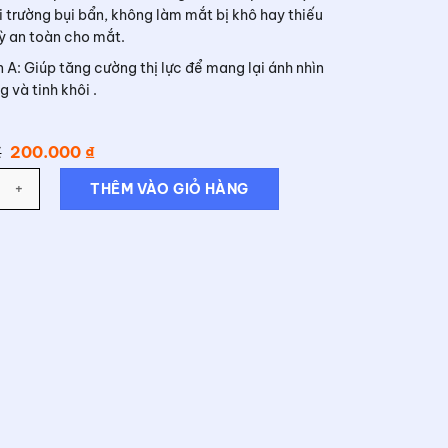
trường bụi bẩn, không làm mắt bị khô hay thiếu
ỳ an toàn cho mắt.
n A: Giúp tăng cường thị lực để mang lại ánh nhìn
g và tinh khôi .
Giá
Giá
₫
200.000
₫
gốc
hiện
là:
tại
THÊM VÀO GIỎ HÀNG
260.000 ₫.
là:
200.000 ₫.