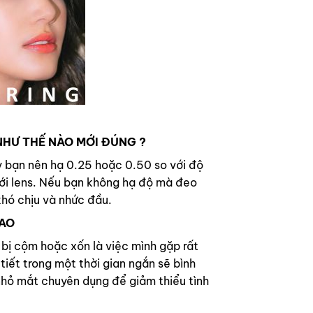
HƯ THẾ NÀO MỚI ĐÚNG ?
y bạn nên hạ 0.25 hoặc 0.50 so với độ
với lens. Nếu bạn không hạ độ mà đeo
hó chịu và nhức đầu.
SAO
 bị cộm hoặc xốn là việc mình gặp rất
tiết trong một thời gian ngắn sẽ bình
nhỏ mắt chuyên dụng để giảm thiểu tình