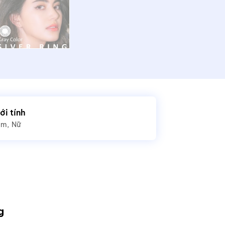
ới tính
am
Nữ
g