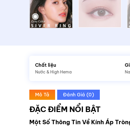
Chất liệu
Gi
Nước & High Hema
N
Mô Tả
Đánh Giá (0)
ĐẶC ĐIỂM NỔI BẬT
Một Số Thông Tin Về Kính Áp Tròn