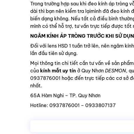
Trong trường hợp sau khi đeo kính áp tròng v
dài thì bạn nên kiểm tra lạimình đã đeo kính 
biến dạng không. Nếu tất cả điều bình thườn
mình có thể hỗ trợ, tư vấn trực tiếp được tốt 
NGÂM KÍNH ÁP TRÒNG TRƯỚC KHI SỬ DỤ
Đối với lens HSD 1 tuần trở lên, nên ngâm kí
lần đầu tiên sử dụng.
Mọi thông tin chi tiết cần tư vấn về sản phẩ
của
kính mắt uy tín
ở Quy Nhơn
DESMON
, q
0937876001 hoặc đến trực tiếp các cơ sở để
nhất.
65A Hàm Nghi – TP. Quy Nhơn
Hotline: 0937876001 – 0933807137