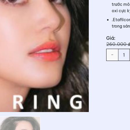
trước môi 
oxi cực k
.Etafilco
trong sán
Giá:
260.000
Số lượng