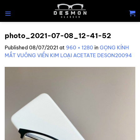
Skip
to
content
photo_2021-07-08_12-41-52
Published
08/07/2021
at
960 × 1280
in
GỌNG KÍNH
MẮT VUÔNG VIỀN KIM LOẠI ACETATE DESON20094