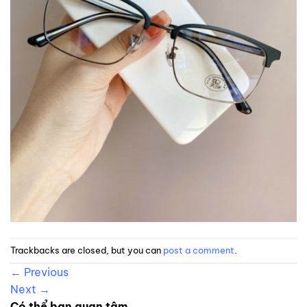
Trackbacks are closed, but you can
post a comment
.
←
Previous
Next
→
Có thể bạn quan tâm