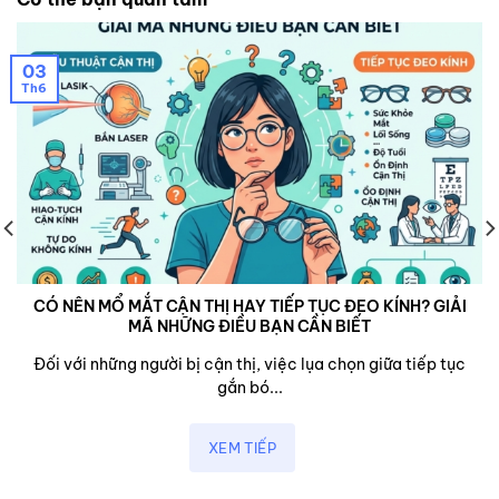
03
Th6
CÓ NÊN MỔ MẮT CẬN THỊ HAY TIẾP TỤC ĐEO KÍNH? GIẢI
MÃ NHỮNG ĐIỀU BẠN CẦN BIẾT
Đối với những người bị cận thị, việc lụa chọn giữa tiếp tục
gắn bó...
XEM TIẾP