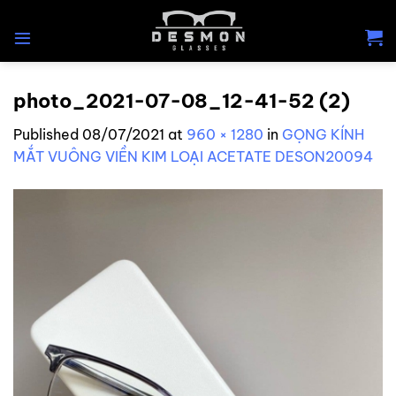
Skip
to
content
photo_2021-07-08_12-41-52 (2)
Published
08/07/2021
at
960 × 1280
in
GỌNG KÍNH
MẮT VUÔNG VIỀN KIM LOẠI ACETATE DESON20094