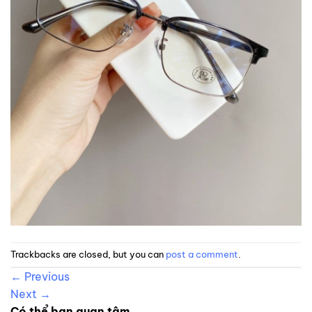
Trackbacks are closed, but you can
post a comment
.
←
Previous
Next
→
Có thể bạn quan tâm