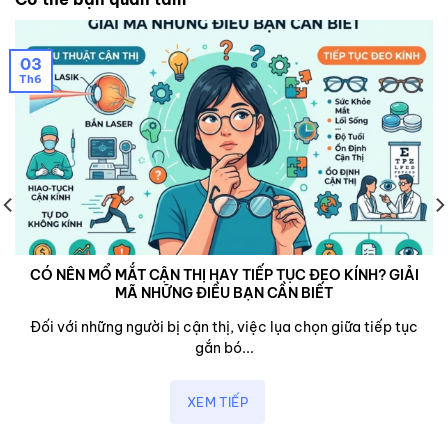
03
Th6
CÓ NÊN MỔ MẮT CẬN THỊ HAY TIẾP TỤC ĐEO KÍNH? GIẢI
MÃ NHỮNG ĐIỀU BẠN CẦN BIẾT
Đối với những người bị cận thị, việc lụa chọn giữa tiếp tục
gắn bó...
XEM TIẾP