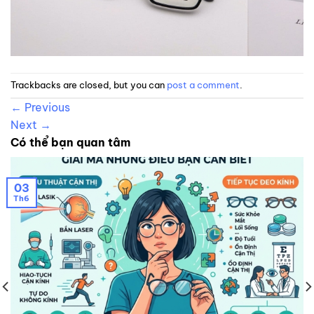
Trackbacks are closed, but you can
post a comment
.
←
Previous
Next
→
Có thể bạn quan tâm
03
Th6