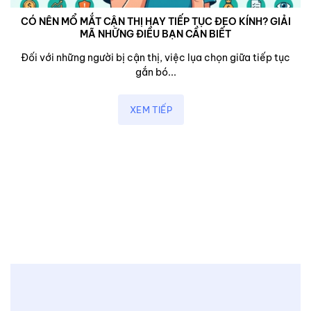
CÓ NÊN MỔ MẮT CẬN THỊ HAY TIẾP TỤC ĐEO KÍNH? GIẢI
MÃ NHỮNG ĐIỀU BẠN CẦN BIẾT
Đối với những người bị cận thị, việc lụa chọn giữa tiếp tục
gắn bó...
XEM TIẾP