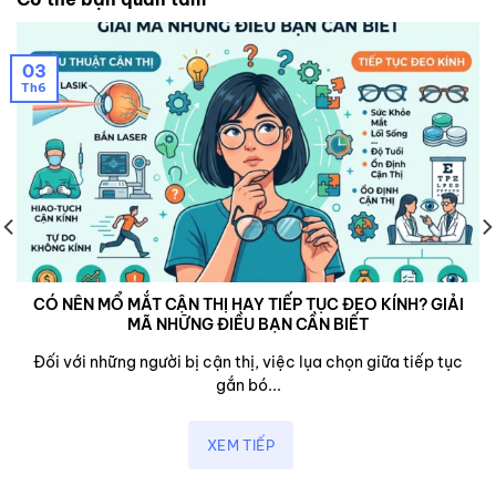
03
Th6
CÓ NÊN MỔ MẮT CẬN THỊ HAY TIẾP TỤC ĐEO KÍNH? GIẢI
MÃ NHỮNG ĐIỀU BẠN CẦN BIẾT
Đối với những người bị cận thị, việc lụa chọn giữa tiếp tục
gắn bó...
XEM TIẾP