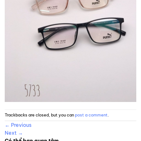
Trackbacks are closed, but you can
post a comment
.
←
Previous
Next
→
Có thể bạn quan tâm