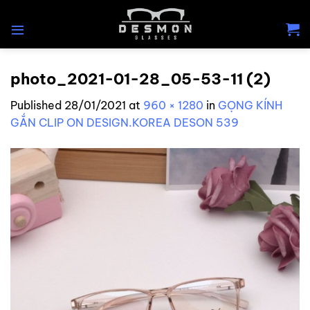
Skip
to
content
photo_2021-01-28_05-53-11 (2)
Published
28/01/2021
at
960 × 1280
in
GỌNG KÍNH
GẮN CLIP ON DESIGN.KOREA DESON 539