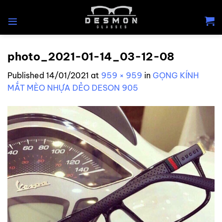
Skip
to
content
photo_2021-01-14_03-12-08
Published
14/01/2021
at
959 × 959
in
GỌNG KÍNH
MẮT MÈO NHỰA DẺO DESON 905