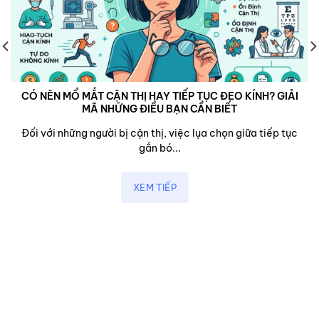
CÓ NÊN MỔ MẮT CẬN THỊ HAY TIẾP TỤC ĐEO KÍNH? GIẢI
MÃ NHỮNG ĐIỀU BẠN CẦN BIẾT
Đối với những người bị cận thị, việc lụa chọn giữa tiếp tục
gắn bó...
XEM TIẾP