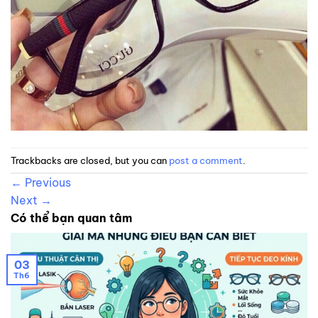
Trackbacks are closed, but you can
post a comment
.
←
Previous
Next
→
Có thể bạn quan tâm
03
Th6