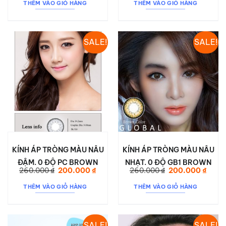
THÊM VÀO GIỎ HÀNG
THÊM VÀO GIỎ HÀNG
SALE!
SALE!
KÍNH ÁP TRÒNG MÀU NÂU
KÍNH ÁP TRÒNG MÀU NÂU
ĐẬM. 0 ĐỘ PC BROWN
NHẠT. 0 ĐỘ GB1 BROWN
Giá
Giá
Giá
Giá
260.000
₫
200.000
₫
260.000
₫
200.000
₫
gốc
hiện
gốc
hiện
là:
tại
là:
tại
THÊM VÀO GIỎ HÀNG
THÊM VÀO GIỎ HÀNG
260.000 ₫.
là:
260.000 ₫.
là:
200.000 ₫.
200.0
SALE!
SALE!