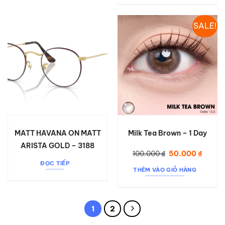
SALE!
MATT HAVANA ON MATT
Milk Tea Brown – 1 Day
ARISTA GOLD – 3188
Giá
Giá
100.000
₫
50.000
₫
gốc
hiện
ĐỌC TIẾP
là:
tại
THÊM VÀO GIỎ HÀNG
100.000 ₫.
là:
50.000
1
2