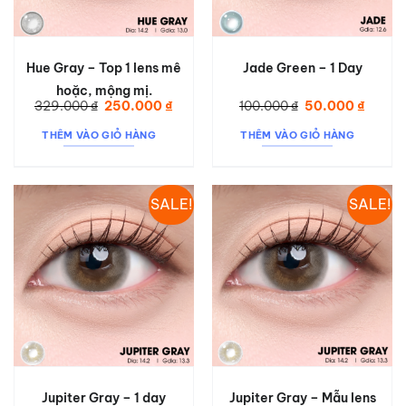
Hue Gray – Top 1 lens mê
Jade Green – 1 Day
hoặc, mộng mị.
Giá
Giá
Giá
Giá
329.000
₫
250.000
₫
100.000
₫
50.000
₫
gốc
hiện
gốc
hiện
là:
tại
là:
tại
THÊM VÀO GIỎ HÀNG
THÊM VÀO GIỎ HÀNG
329.000 ₫.
là:
100.000 ₫.
là:
250.000 ₫.
50.000
SALE!
SALE!
Jupiter Gray – 1 day
Jupiter Gray – Mẫu lens