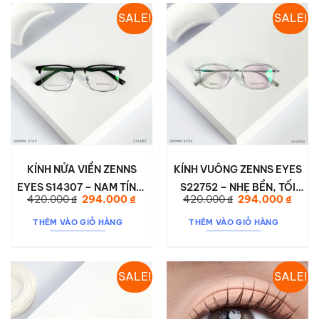
SALE!
SALE!
KÍNH NỬA VIỀN ZENNS
KÍNH VUÔNG ZENNS EYES
EYES S14307 – NAM TÍNH,
S22752 – NHẸ BỀN, TỐI
Giá
Giá
Giá
Giá
420.000
₫
294.000
₫
420.000
₫
294.000
₫
CỨNG CÁP, ĐEO CỰC NHẸ
GIẢN, THỜI TRANG HẰNG
gốc
hiện
gốc
hiện
là:
tại
là:
tại
NGÀY
THÊM VÀO GIỎ HÀNG
THÊM VÀO GIỎ HÀNG
420.000 ₫.
là:
420.000 ₫.
là:
294.000 ₫.
294.0
SALE!
SALE!