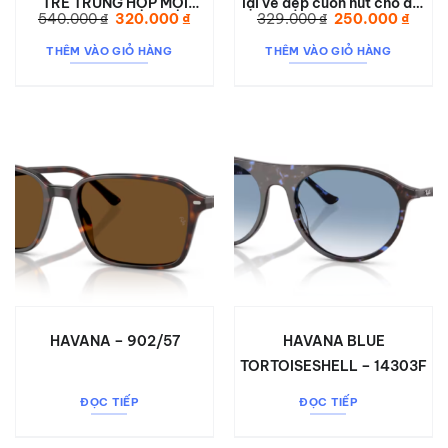
TRẺ TRUNG HỢP MỌI
lại vẻ đẹp cuốn hút cho đôi
Giá
Giá
Giá
Giá
540.000
₫
320.000
₫
329.000
₫
250.000
₫
STYLE S23007
mắt
gốc
hiện
gốc
hiện
là:
tại
là:
tại
THÊM VÀO GIỎ HÀNG
THÊM VÀO GIỎ HÀNG
540.000 ₫.
là:
329.000 ₫.
là:
320.000 ₫.
250.0
HAVANA – 902/57
HAVANA BLUE
TORTOISESHELL – 14303F
ĐỌC TIẾP
ĐỌC TIẾP