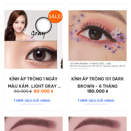
SALE!
KÍNH ÁP TRÒNG 1 NGÀY
KÍNH ÁP TRÒNG 101 DARK
MÀU XÁM . LIGHT GRAY 1
BROWN – 6 THÁNG
Giá
Giá
90.000
₫
60.000
₫
180.000
₫
DAY
gốc
hiện
là:
tại
THÊM VÀO GIỎ HÀNG
THÊM VÀO GIỎ HÀNG
90.000 ₫.
là:
60.000 ₫.