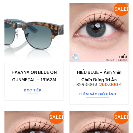
SALE!
HAVANA ON BLUE ON
HIỂU BLUE – Ánh Nhìn
GUNMETAL – 13163M
Chứa Đựng Tri Ân
Giá
Giá
329.000
₫
250.000
₫
gốc
hiện
ĐỌC TIẾP
là:
tại
THÊM VÀO GIỎ HÀNG
329.000 ₫.
là:
250.0
SALE!
SALE!