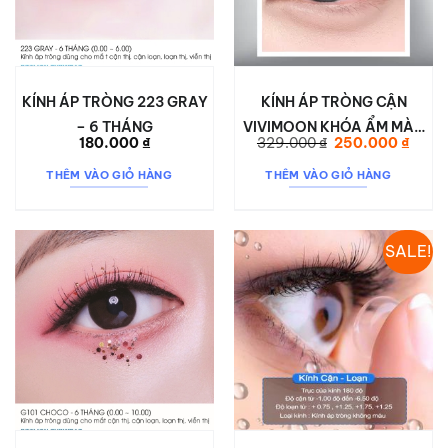
KÍNH ÁP TRÒNG 223 GRAY
KÍNH ÁP TRÒNG CẬN
– 6 THÁNG
VIVIMOON KHÓA ẨM MÀU
Giá
Giá
180.000
₫
329.000
₫
250.000
₫
ĐEN TỰ NHIÊN CIRCLE
gốc
hiện
là:
tại
BLACK
THÊM VÀO GIỎ HÀNG
THÊM VÀO GIỎ HÀNG
329.000 ₫.
là:
250.0
SALE!