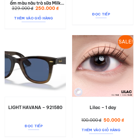
ẩm màu nâu trà sữa Milk
Giá
Giá
329.000
₫
250.000
₫
Tea Brown
gốc
hiện
ĐỌC TIẾP
là:
tại
THÊM VÀO GIỎ HÀNG
329.000 ₫.
là:
250.000 ₫.
SALE!
LIGHT HAVANA – 921580
Lilac – 1 day
Giá
Giá
100.000
₫
50.000
₫
gốc
hiện
ĐỌC TIẾP
là:
tại
THÊM VÀO GIỎ HÀNG
100.000 ₫.
là:
50.000