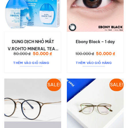
DUNG DỊCH NHỎ MẮT
Ebony Black – 1 day
V.ROHTO MINERAL TEAR
Giá
Giá
Giá
Giá
80.000
₫
50.000
₫
100.000
₫
50.000
₫
GIỮ ẨM VÀ BỔ SUNG
gốc
hiện
gốc
hiện
là:
tại
là:
tại
KHOÁNG CHẤT (13ML)
THÊM VÀO GIỎ HÀNG
THÊM VÀO GIỎ HÀNG
80.000 ₫.
là:
100.000 ₫.
là:
50.000 ₫.
50.000
SALE!
SALE!