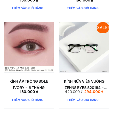
180.000
₫
180.000
₫
THÁNG
THÁNG
THÊM VÀO GIỎ HÀNG
THÊM VÀO GIỎ HÀNG
SALE!
KÍNH ÁP TRÒNG SOLE
KÍNH NỬA VIỀN VUÔNG
IVORY – 6 THÁNG
ZENNS EYES S20184 –
Giá
Giá
180.000
₫
420.000
₫
294.000
₫
NAM TÍNH, NHẸ BỀN, HIỆN
gốc
hiện
là:
tại
ĐẠI
THÊM VÀO GIỎ HÀNG
THÊM VÀO GIỎ HÀNG
420.000 ₫.
là:
294.0