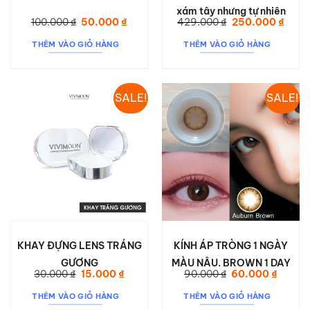
xám tây nhưng tự nhiên
Giá
Giá
Giá
Giá
100.000
₫
50.000
₫
429.000
₫
250.000
₫
gốc
hiện
gốc
hiện
là:
tại
là:
tại
THÊM VÀO GIỎ HÀNG
THÊM VÀO GIỎ HÀNG
100.000 ₫.
là:
429.000 ₫.
là:
50.000 ₫.
250.0
SALE!
SALE!
KHAY ĐỰNG LENS TRÁNG
KÍNH ÁP TRÒNG 1 NGÀY
GƯƠNG
MÀU NÂU. BROWN 1 DAY
Giá
Giá
Giá
Giá
30.000
₫
15.000
₫
90.000
₫
60.000
₫
gốc
hiện
gốc
hiện
là:
tại
là:
tại
THÊM VÀO GIỎ HÀNG
THÊM VÀO GIỎ HÀNG
30.000 ₫.
là:
90.000 ₫.
là:
15.000 ₫.
60.000