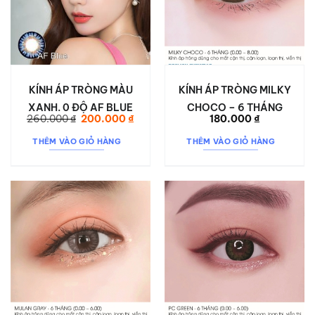
KÍNH ÁP TRÒNG MÀU
KÍNH ÁP TRÒNG MILKY
XANH. 0 ĐỘ AF BLUE
CHOCO – 6 THÁNG
Giá
Giá
260.000
₫
200.000
₫
180.000
₫
gốc
hiện
là:
tại
THÊM VÀO GIỎ HÀNG
THÊM VÀO GIỎ HÀNG
260.000 ₫.
là:
200.000 ₫.