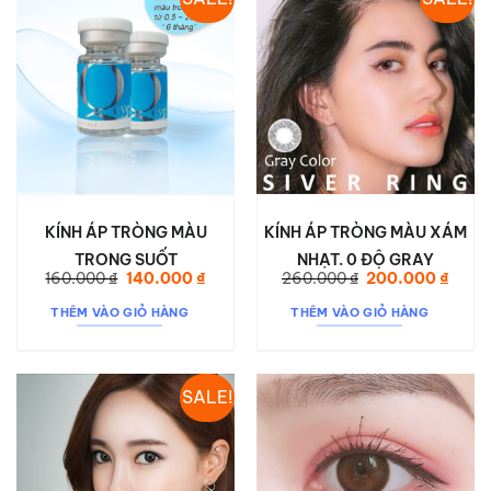
KÍNH ÁP TRÒNG MÀU
KÍNH ÁP TRÒNG MÀU XÁM
TRONG SUỐT
NHẠT. 0 ĐỘ GRAY
Giá
Giá
Giá
Giá
160.000
₫
140.000
₫
260.000
₫
200.000
₫
gốc
hiện
gốc
hiện
là:
tại
là:
tại
THÊM VÀO GIỎ HÀNG
THÊM VÀO GIỎ HÀNG
160.000 ₫.
là:
260.000 ₫.
là:
140.000 ₫.
200.0
SALE!