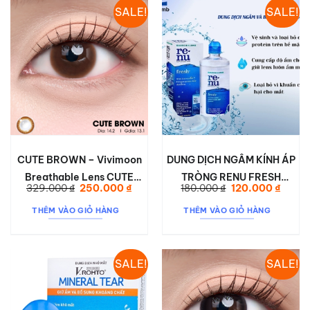
SALE!
SALE!
CUTE BROWN – Vivimoon
DUNG DỊCH NGÂM KÍNH ÁP
Breathable Lens CUTE
TRÒNG RENU FRESH
Giá
Giá
Giá
Giá
329.000
₫
250.000
₫
180.000
₫
120.000
₫
BROWN
60ML/120ML/355ML
gốc
hiện
gốc
hiện
là:
tại
là:
tại
THÊM VÀO GIỎ HÀNG
THÊM VÀO GIỎ HÀNG
329.000 ₫.
là:
180.000 ₫.
là:
250.000 ₫.
120.00
SALE!
SALE!