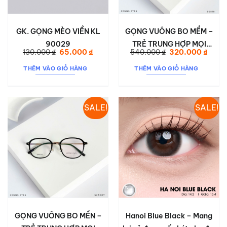
GK. GỌNG MÈO VIỀN KL
GỌNG VUÔNG BO MỀM –
90029
TRẺ TRUNG HỢP MỌI
Giá
Giá
Giá
Giá
130.000
₫
65.000
₫
540.000
₫
320.000
₫
STYLE S0818
gốc
hiện
gốc
hiện
là:
tại
là:
tại
THÊM VÀO GIỎ HÀNG
THÊM VÀO GIỎ HÀNG
130.000 ₫.
là:
540.000 ₫.
là:
65.000 ₫.
320.0
SALE!
SALE!
GỌNG VUÔNG BO MỀN –
Hanoi Blue Black – Mang