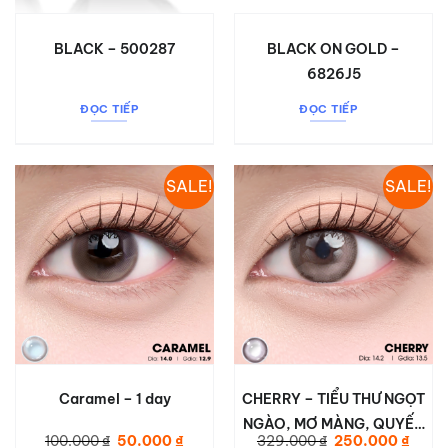
BLACK – 500287
BLACK ON GOLD –
6826J5
ĐỌC TIẾP
ĐỌC TIẾP
SALE!
SALE!
Caramel – 1 day
CHERRY – TIỂU THƯ NGỌT
NGÀO, MƠ MÀNG, QUYẾN
Giá
Giá
Giá
Giá
100.000
₫
50.000
₫
329.000
₫
250.000
₫