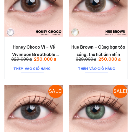
Honey Choco Vỉ – Về
Hue Brown – Cùng bạn tỏa
Vivimoon Breathable
sáng, thu hút ánh nhìn
Giá
Giá
Giá
Giá
329.000
₫
250.000
₫
329.000
₫
250.000
₫
Contact Lens HONEY
gốc
hiện
gốc
hiện
là:
tại
là:
tại
CHOCO
THÊM VÀO GIỎ HÀNG
THÊM VÀO GIỎ HÀNG
329.000 ₫.
là:
329.000 ₫.
là:
250.000 ₫.
250.0
SALE!
SALE!