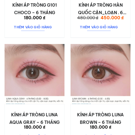
KÍNH ÁP TRÒNG G101
KÍNH ÁP TRÒNG HÀN
CHOCO – 6 THÁNG
QUỐC CẬN_LOẠN . 6
Giá
Giá
180.000
₫
480.000
₫
450.000
₫
THÁNG
gốc
hiện
là:
tại
THÊM VÀO GIỎ HÀNG
THÊM VÀO GIỎ HÀNG
480.000 ₫.
là:
450.0
KÍNH ÁP TRÒNG LUNA
KÍNH ÁP TRÒNG LUNA
AQUA GRAY – 6 THÁNG
BROWN – 6 THÁNG
180.000
₫
180.000
₫