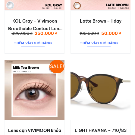
KOL Gray – Vivimoon
Latte Brown – 1 day
Breathable Contact Lens
Giá
Giá
Giá
Giá
329.000
₫
250.000
₫
100.000
₫
50.000
₫
KOL GRAY
gốc
hiện
gốc
hiện
là:
tại
là:
tại
THÊM VÀO GIỎ HÀNG
THÊM VÀO GIỎ HÀNG
329.000 ₫.
là:
100.000 ₫.
là:
250.000 ₫.
50.000
SALE!
Lens cận VIVIMOON khóa
LIGHT HAVANA – 710/83