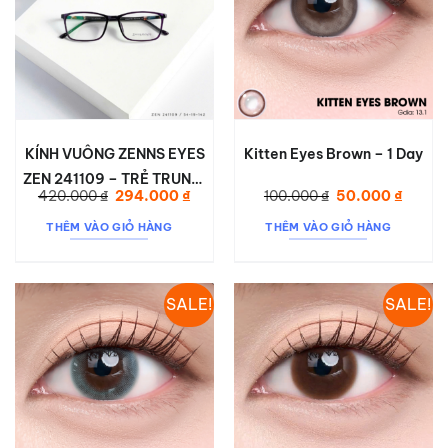
KÍNH VUÔNG ZENNS EYES
Kitten Eyes Brown – 1 Day
ZEN 241109 – TRẺ TRUNG,
Giá
Giá
Giá
Giá
420.000
₫
294.000
₫
100.000
₫
50.000
₫
BỀN NHẸ
gốc
hiện
gốc
hiện
là:
tại
là:
tại
THÊM VÀO GIỎ HÀNG
THÊM VÀO GIỎ HÀNG
420.000 ₫.
là:
100.000 ₫.
là:
294.000 ₫.
50.000
SALE!
SALE!