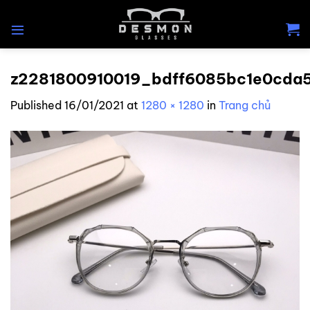
Skip
to
content
z2281800910019_bdff6085bc1e0cda
Published
16/01/2021
at
1280 × 1280
in
Trang chủ