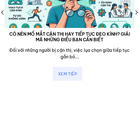
CÓ NÊN MỔ MẮT CẬN THỊ HAY TIẾP TỤC ĐEO KÍNH? GIẢI
MÃ NHỮNG ĐIỀU BẠN CẦN BIẾT
Đối với những người bị cận thị, việc lụa chọn giữa tiếp tục
gắn bó...
XEM TIẾP