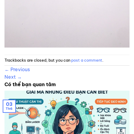
Trackbacks are closed, but you can
post a comment
.
←
Previous
Next
→
Có thể bạn quan tâm
03
Th6