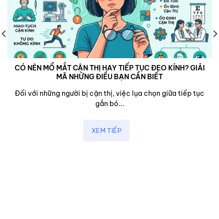
CÓ NÊN MỔ MẮT CẬN THỊ HAY TIẾP TỤC ĐEO KÍNH? GIẢI
MÃ NHỮNG ĐIỀU BẠN CẦN BIẾT
Đối với những người bị cận thị, việc lụa chọn giữa tiếp tục
gắn bó...
XEM TIẾP