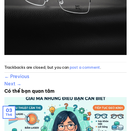
Trackbacks are closed, but you can
post a comment
.
←
Previous
Next
→
Có thể bạn quan tâm
03
Th6