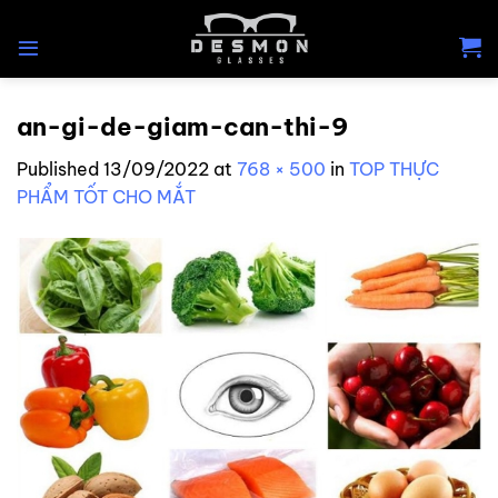
Skip
to
content
an-gi-de-giam-can-thi-9
Published
13/09/2022
at
768 × 500
in
TOP THỰC
PHẨM TỐT CHO MẮT