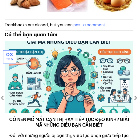
Trackbacks are closed, but you can
post a comment
.
Có thể bạn quan tâm
03
Th6
CÓ NÊN MỔ MẮT CẬN THỊ HAY TIẾP TỤC ĐEO KÍNH? GIẢI
MÃ NHỮNG ĐIỀU BẠN CẦN BIẾT
Đối với những người bị cận thị, việc lụa chọn giữa tiếp tục