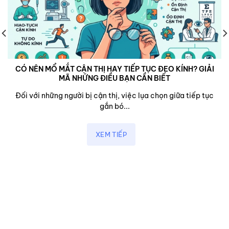
CÓ NÊN MỔ MẮT CẬN THỊ HAY TIẾP TỤC ĐEO KÍNH? GIẢI
MÃ NHỮNG ĐIỀU BẠN CẦN BIẾT
Đối với những người bị cận thị, việc lụa chọn giữa tiếp tục
gắn bó...
XEM TIẾP