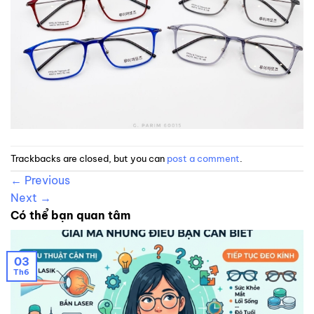
Trackbacks are closed, but you can
post a comment
.
←
Previous
Next
→
Có thể bạn quan tâm
03
Th6