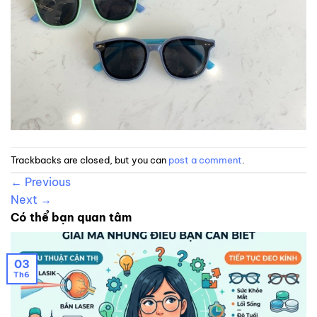
Trackbacks are closed, but you can
post a comment
.
←
Previous
Next
→
Có thể bạn quan tâm
03
Th6