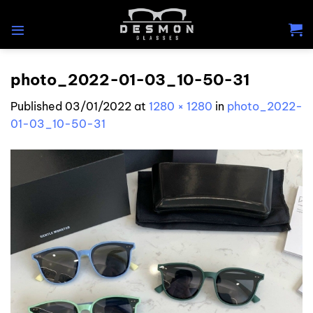
Skip
to
content
photo_2022-01-03_10-50-31
Published
03/01/2022
at
1280 × 1280
in
photo_2022-
01-03_10-50-31