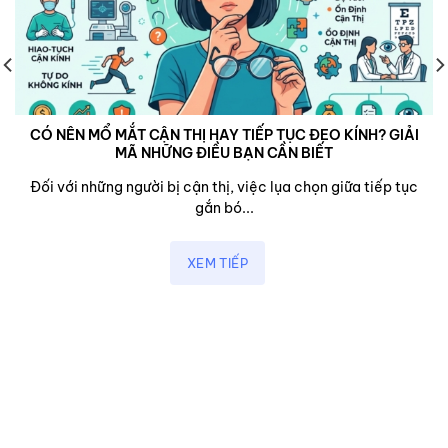
CÓ NÊN MỔ MẮT CẬN THỊ HAY TIẾP TỤC ĐEO KÍNH? GIẢI
MÃ NHỮNG ĐIỀU BẠN CẦN BIẾT
Đối với những người bị cận thị, việc lụa chọn giữa tiếp tục
gắn bó...
XEM TIẾP