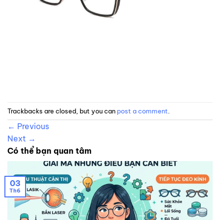
Trackbacks are closed, but you can
post a comment
.
←
Previous
Next
→
Có thể bạn quan tâm
03
Th6