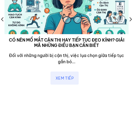
CÓ NÊN MỔ MẮT CẬN THỊ HAY TIẾP TỤC ĐEO KÍNH? GIẢI
MÃ NHỮNG ĐIỀU BẠN CẦN BIẾT
Đối với những người bị cận thị, việc lụa chọn giữa tiếp tục
gắn bó...
XEM TIẾP