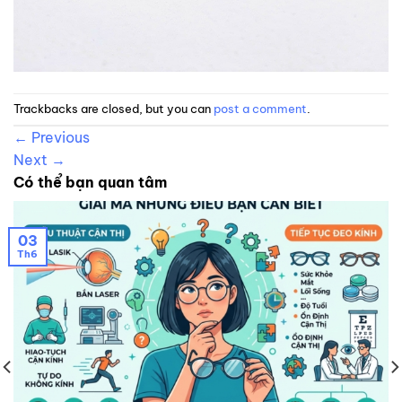
Trackbacks are closed, but you can
post a comment
.
←
Previous
Next
→
Có thể bạn quan tâm
03
Th6