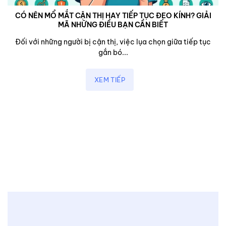
CÓ NÊN MỔ MẮT CẬN THỊ HAY TIẾP TỤC ĐEO KÍNH? GIẢI
MÃ NHỮNG ĐIỀU BẠN CẦN BIẾT
Đối với những người bị cận thị, việc lụa chọn giữa tiếp tục
gắn bó...
XEM TIẾP