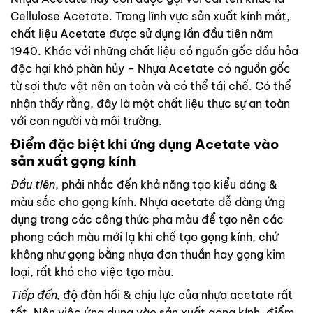
Cellulose Acetate. Trong lĩnh vực sản xuất kính mắt,
chất liệu Acetate được sử dụng lần đầu tiên năm
1940. Khác với những chất liệu có nguồn gốc dầu hỏa
độc hại khó phân hủy – Nhựa Acetate có nguồn gốc
từ sợi thực vật nên an toàn và có thể tái chế. Có thể
nhận thấy rằng, đây là một chất liệu thực sự an toàn
với con người và môi trường.
Điểm đặc biệt khi ứng dụng Acetate vào
sản xuất gọng kính
Đầu tiên
, phải nhắc đến khả năng tạo kiểu dáng &
màu sắc cho gọng kính. Nhựa acetate dễ dàng ứng
dụng trong các công thức pha màu để tạo nên các
phong cách màu mới lạ khi chế tạo gọng kính, chứ
không như gọng bằng nhựa đơn thuần hay gọng kim
loại, rất khó cho việc tạo màu.
Tiếp đến,
độ đàn hồi & chịu lực của nhựa acetate rất
tốt. Nên việc ứng dụng vào sản xuất gọng kính, điểm