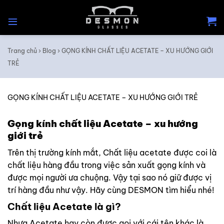
Skip
to
content
Trang chủ
›
Blog
›
GỌNG KÍNH CHẤT LIỆU ACETATE – XU HƯỚNG GIỚI
TRẺ
GỌNG KÍNH CHẤT LIỆU ACETATE – XU HƯỚNG GIỚI TRẺ
Gọng kính chất liệu Acetate – xu hướng
giới trẻ
Trên thị trường kính mắt, Chất liệu acetate được coi là
chất liệu hàng đầu trong việc sản xuất gọng kính và
được mọi người ưa chuộng. Vậy tại sao nó giữ được vị
trí hàng đầu như vậy. Hãy cùng DESMON tìm hiểu nhé!
Chất liệu Acetate là gì?
Nhựa Acetate hay còn được gọi với cái tên khác là