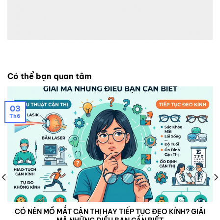
Có thể bạn quan tâm
03
Th6
CÓ NÊN MỔ MẮT CẬN THỊ HAY TIẾP TỤC ĐEO KÍNH? GIẢI