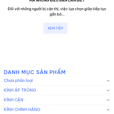
MÃ NHỮNG ĐIỀU BẠN CẦN BIẾT
Đối với những người bị cận thị, việc lụa chọn giữa tiếp tục
gắn bó...
XEM TIẾP
DANH MỤC SẢN PHẨM
Chưa phân loại
KÍNH ÁP TRÒNG
KÍNH CẬN
KÍNH CHÍNH HÃNG