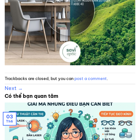
Trackbacks are closed, but you can
post a comment
.
Next
→
Có thể bạn quan tâm
03
Th6