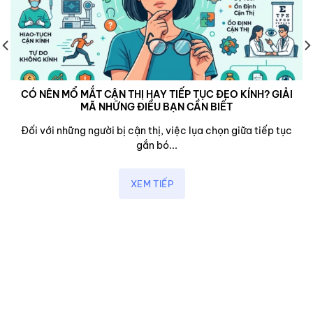
CÓ NÊN MỔ MẮT CẬN THỊ HAY TIẾP TỤC ĐEO KÍNH? GIẢI
MÃ NHỮNG ĐIỀU BẠN CẦN BIẾT
Đối với những người bị cận thị, việc lụa chọn giữa tiếp tục
gắn bó...
XEM TIẾP