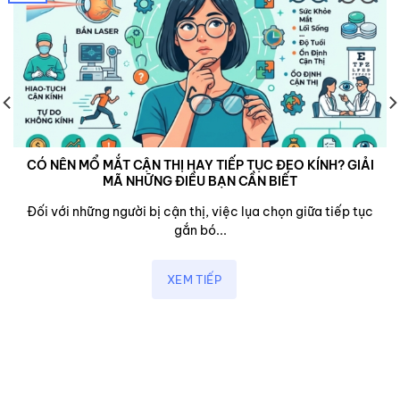
CÓ NÊN MỔ MẮT CẬN THỊ HAY TIẾP TỤC ĐEO KÍNH? GIẢI
MÃ NHỮNG ĐIỀU BẠN CẦN BIẾT
Đối với những người bị cận thị, việc lụa chọn giữa tiếp tục
gắn bó...
XEM TIẾP