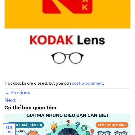
Trackbacks are closed, but you can
post a comment
.
←
Previous
Next
→
Có thể bạn quan tâm
03
Th6