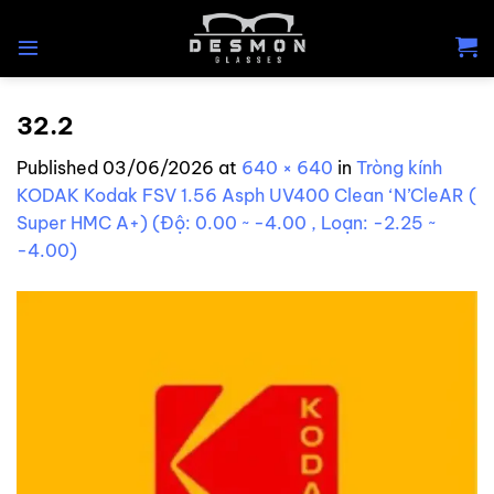
Skip
to
content
32.2
Published
03/06/2026
at
640 × 640
in
Tròng kính
KODAK Kodak FSV 1.56 Asph UV400 Clean ‘N’CleAR (
Super HMC A+) (Độ: 0.00 ~ -4.00 , Loạn: -2.25 ~
-4.00)