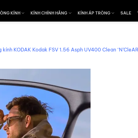
ÒNG KÍNH
KÍNH CHÍNH HÃNG
KÍNH ÁP TRÒNG
SALE
g kính KODAK Kodak FSV 1.56 Asph UV400 Clean ‘N’CleAR 