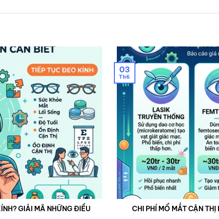
03
Th6
ÍNH? GIẢI MÃ NHỮNG ĐIỀU
CHI PHÍ MỔ MẮT CẬN THỊ 