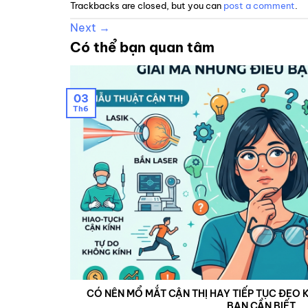
Trackbacks are closed, but you can
post a comment
.
Next
→
Có thể bạn quan tâm
03
Th6
CÓ NÊN MỔ MẮT CẬN THỊ HAY TIẾP TỤC ĐEO K
BẠN CẦN BIẾT