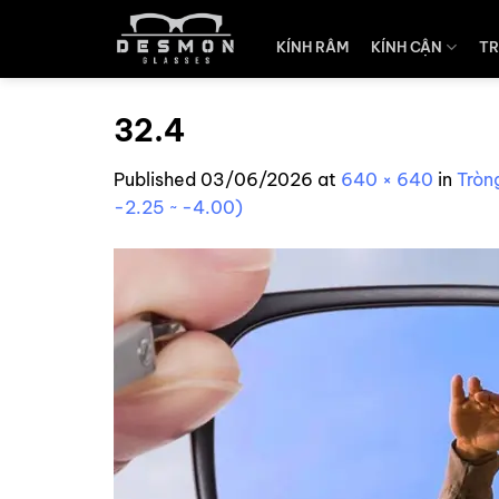
Skip
to
KÍNH RÂM
KÍNH CẬN
TR
content
32.4
Published
03/06/2026
at
640 × 640
in
Tròn
-2.25 ~ -4.00)