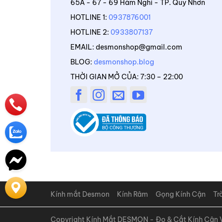
65A - 67 - 69 Hàm Nghi - TP. Quy Nhơn
HOTLINE 1:
0937876001
HOTLINE 2:
0933807137
EMAIL: desmonshop@gmail.com
BLOG:
desmonshop.blog
THỜI GIAN MỞ CỦA: 7:30 – 22:00
Kính mắt Desmon
Kính Râm
Gọng Kính Cận
Tr
Copyright Kính Mắt DESMON - Đo & Cắt Kính Cận V