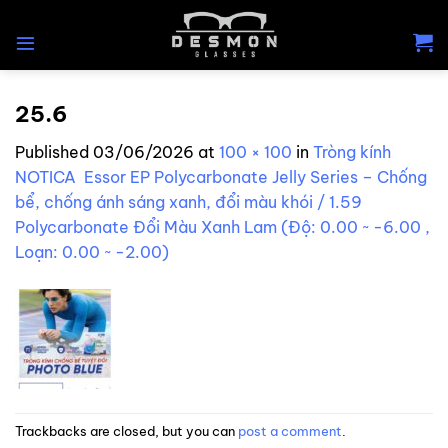
Skip
to
content
25.6
Published
03/06/2026
at
100 × 100
in
Tròng kính
NOTICA Essor EP Polycarbonate Jelly Series – Chống
bể, chống ánh sáng xanh, đổi màu khói / 1.59
Polycarbonate Đổi Màu Xanh Lam (Độ: 0.00 ~ -6.00 ,
Loạn: 0.00 ~ -2.00)
Trackbacks are closed, but you can
post a comment
.