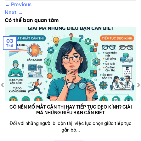
←
Previous
Next
→
Có thể bạn quan tâm
03
Th6
CÓ NÊN MỔ MẮT CẬN THỊ HAY TIẾP TỤC ĐEO KÍNH? GIẢI
MÃ NHỮNG ĐIỀU BẠN CẦN BIẾT
Đối với những người bị cận thị, việc lụa chọn giữa tiếp tục
gắn bó...