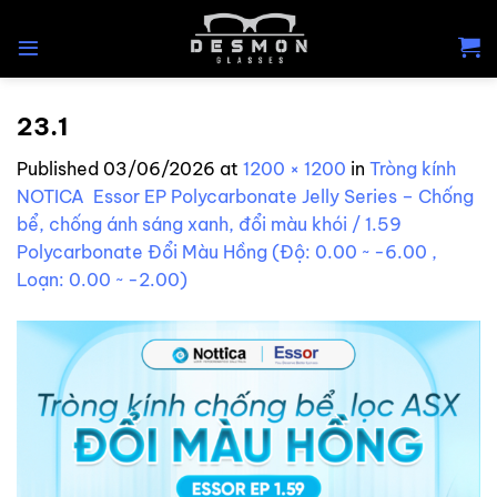
Skip
to
content
23.1
Published
03/06/2026
at
1200 × 1200
in
Tròng kính
NOTICA Essor EP Polycarbonate Jelly Series – Chống
bể, chống ánh sáng xanh, đổi màu khói / 1.59
Polycarbonate Đổi Màu Hồng (Độ: 0.00 ~ -6.00 ,
Loạn: 0.00 ~ -2.00)