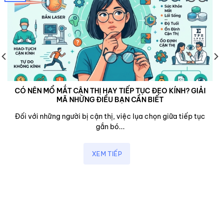
CÓ NÊN MỔ MẮT CẬN THỊ HAY TIẾP TỤC ĐEO KÍNH? GIẢI
MÃ NHỮNG ĐIỀU BẠN CẦN BIẾT
Đối với những người bị cận thị, việc lụa chọn giữa tiếp tục
gắn bó...
XEM TIẾP