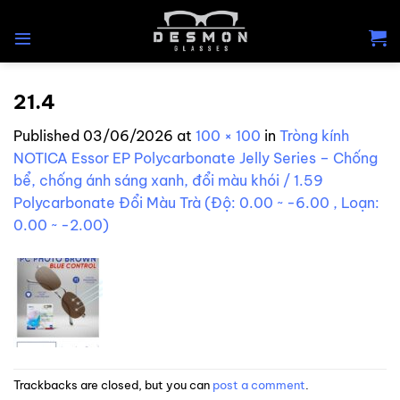
Skip
to
content
21.4
Published
03/06/2026
at
100 × 100
in
Tròng kính
NOTICA Essor EP Polycarbonate Jelly Series – Chống
bể, chống ánh sáng xanh, đổi màu khói / 1.59
Polycarbonate Đổi Màu Trà (Độ: 0.00 ~ -6.00 , Loạn:
0.00 ~ -2.00)
Trackbacks are closed, but you can
post a comment
.