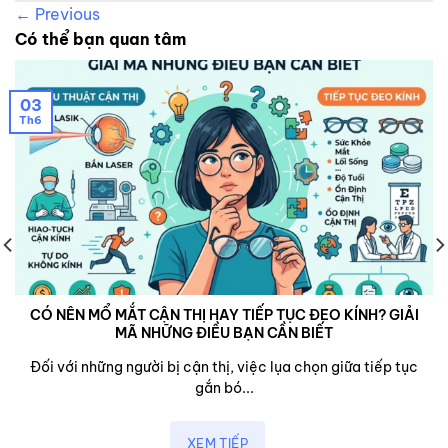
←
Previous
Có thể bạn quan tâm
03
Th6
CÓ NÊN MỔ MẮT CẬN THỊ HAY TIẾP TỤC ĐEO KÍNH? GIẢI
MÃ NHỮNG ĐIỀU BẠN CẦN BIẾT
Đối với những người bị cận thị, việc lụa chọn giữa tiếp tục
gắn bó...
XEM TIẾP