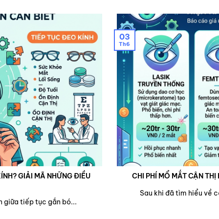
03
Th6
ÍNH? GIẢI MÃ NHỮNG ĐIỀU
CHI PHÍ MỔ MẮT CẬN THỊ 
Sau khi đã tìm hiểu về 
 giữa tiếp tục gắn bó...