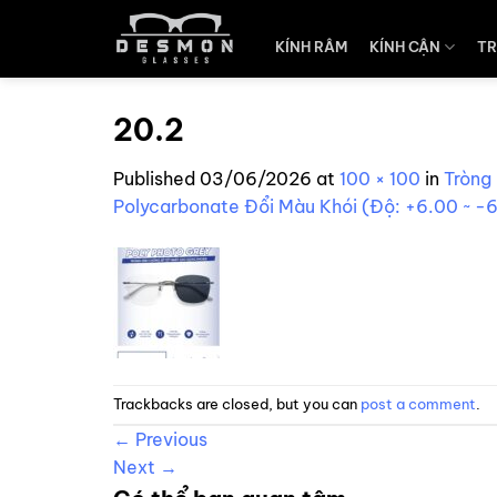
Skip
to
KÍNH RÂM
KÍNH CẬN
TR
content
20.2
Published
03/06/2026
at
100 × 100
in
Tròng
Polycarbonate Đổi Màu Khói (Độ: +6.00 ~ -6
Trackbacks are closed, but you can
post a comment
.
←
Previous
Next
→