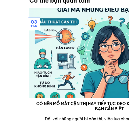
Có thể bạn quan tâm
03
Th6
CÓ NÊN MỔ MẮT CẬN THỊ HAY TIẾP TỤC ĐEO K
BẠN CẦN BIẾT
cận,...
Đối với những người bị cận thị, việc lụa chọn