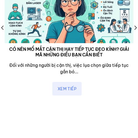
CÓ NÊN MỔ MẮT CẬN THỊ HAY TIẾP TỤC ĐEO KÍNH? GIẢI
MÃ NHỮNG ĐIỀU BẠN CẦN BIẾT
Đối với những người bị cận thị, việc lụa chọn giữa tiếp tục
gắn bó...
XEM TIẾP