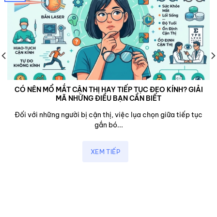
CÓ NÊN MỔ MẮT CẬN THỊ HAY TIẾP TỤC ĐEO KÍNH? GIẢI
MÃ NHỮNG ĐIỀU BẠN CẦN BIẾT
Đối với những người bị cận thị, việc lụa chọn giữa tiếp tục
gắn bó...
XEM TIẾP