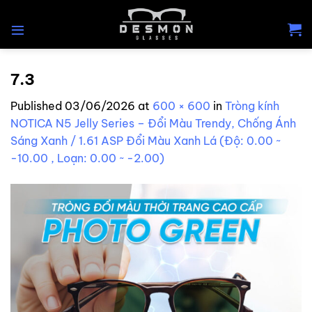
Skip
to
content
7.3
Published
03/06/2026
at
600 × 600
in
Tròng kính
NOTICA N5 Jelly Series – Đổi Màu Trendy, Chống Ánh
Sáng Xanh / 1.61 ASP Đổi Màu Xanh Lá (Độ: 0.00 ~
-10.00 , Loạn: 0.00 ~ -2.00)