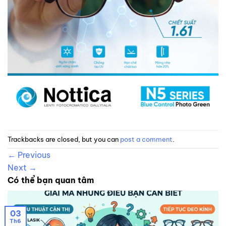
Trackbacks are closed, but you can
post a comment
.
←
Previous
Next
→
Có thể bạn quan tâm
03
Th6