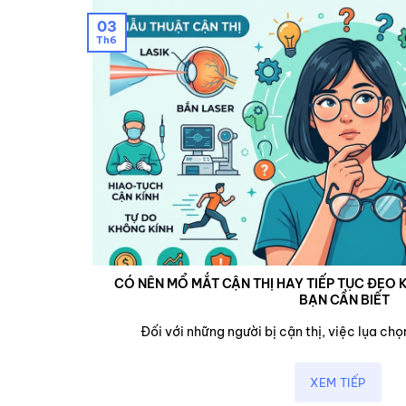
03
Th6
CÓ NÊN MỔ MẮT CẬN THỊ HAY TIẾP TỤC ĐEO K
BẠN CẦN BIẾT
cận,...
Đối với những người bị cận thị, việc lụa chọn
XEM TIẾP