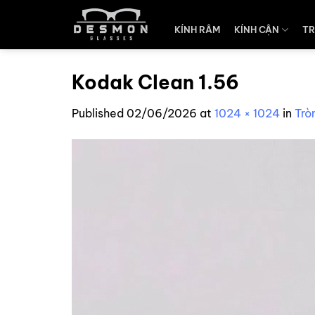
Skip
to
KÍNH RÂM
KÍNH CẬN
TR
content
Kodak Clean 1.56
Published
02/06/2026
at
1024 × 1024
in
Trò