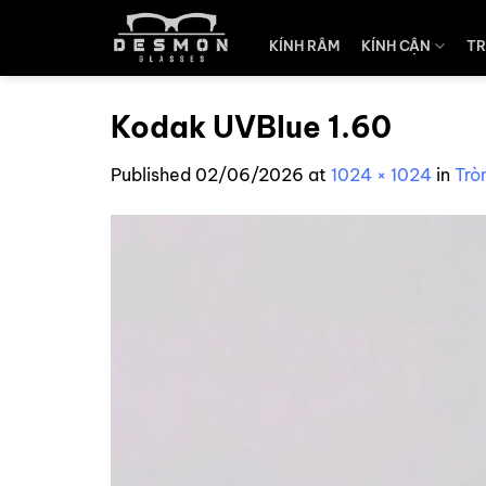
Skip
to
KÍNH RÂM
KÍNH CẬN
TR
content
Kodak UVBlue 1.60
Published
02/06/2026
at
1024 × 1024
in
Trò