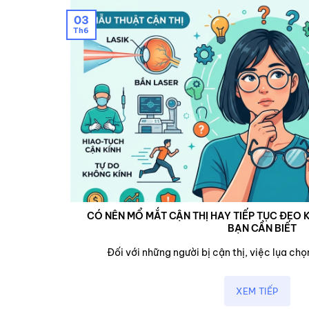
03
Th6
CÓ NÊN MỔ MẮT CẬN THỊ HAY TIẾP TỤC ĐEO K
BẠN CẦN BIẾT
cận,...
Đối với những người bị cận thị, việc lụa chọn
XEM TIẾP