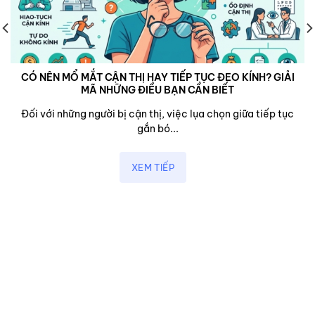
CÓ NÊN MỔ MẮT CẬN THỊ HAY TIẾP TỤC ĐEO KÍNH? GIẢI
MÃ NHỮNG ĐIỀU BẠN CẦN BIẾT
Đối với những người bị cận thị, việc lụa chọn giữa tiếp tục
gắn bó...
XEM TIẾP