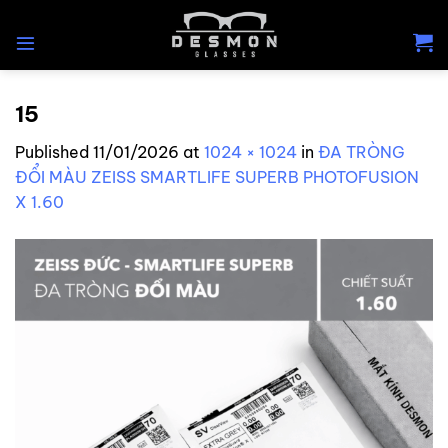
Skip
to
content
15
Published
11/01/2026
at
1024 × 1024
in
ĐA TRÒNG
ĐỔI MÀU ZEISS SMARTLIFE SUPERB PHOTOFUSION
X 1.60