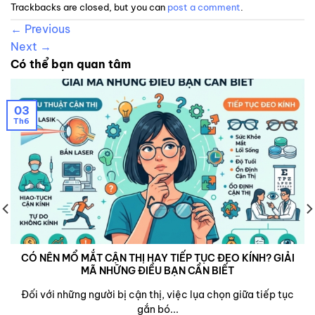
Trackbacks are closed, but you can
post a comment
.
←
Previous
Next
→
Có thể bạn quan tâm
03
Th6
CÓ NÊN MỔ MẮT CẬN THỊ HAY TIẾP TỤC ĐEO KÍNH? GIẢI
MÃ NHỮNG ĐIỀU BẠN CẦN BIẾT
Đối với những người bị cận thị, việc lụa chọn giữa tiếp tục
gắn bó...