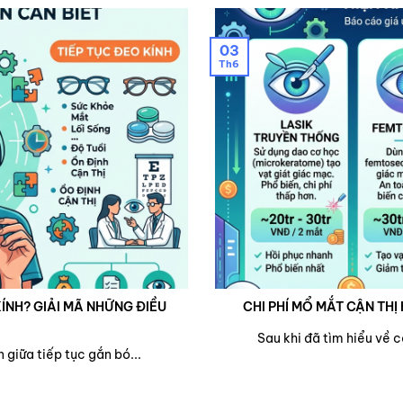
03
Th6
ÍNH? GIẢI MÃ NHỮNG ĐIỀU
CHI PHÍ MỔ MẮT CẬN THỊ 
Sau khi đã tìm hiểu về 
 giữa tiếp tục gắn bó...