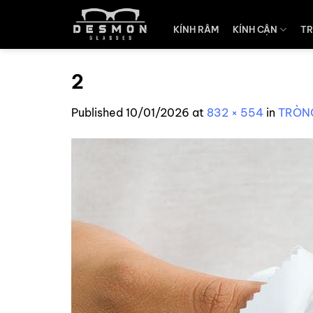
Skip
to
KÍNH RÂM
KÍNH CẬN
TR
content
2
Published
10/01/2026
at
832 × 554
in
TRÒNG