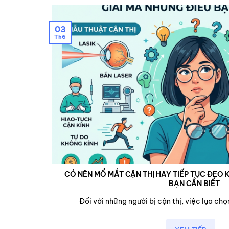
03
Th6
CÓ NÊN MỔ MẮT CẬN THỊ HAY TIẾP TỤC ĐEO K
BẠN CẦN BIẾT
cận,...
Đối với những người bị cận thị, việc lụa chọn