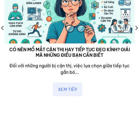
CÓ NÊN MỔ MẮT CẬN THỊ HAY TIẾP TỤC ĐEO KÍNH? GIẢI
MÃ NHỮNG ĐIỀU BẠN CẦN BIẾT
Đối với những người bị cận thị, việc lụa chọn giữa tiếp tục
gắn bó...
XEM TIẾP