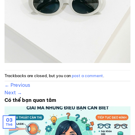
Trackbacks are closed, but you can
post a comment
.
←
Previous
Next
→
Có thể bạn quan tâm
03
Th6