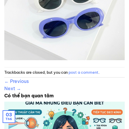
Trackbacks are closed, but you can
post a comment
.
←
Previous
Next
→
Có thể bạn quan tâm
03
Th6