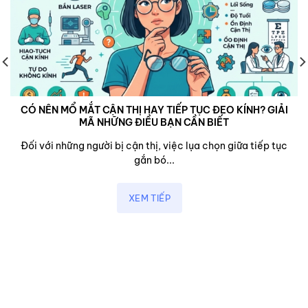
CÓ NÊN MỔ MẮT CẬN THỊ HAY TIẾP TỤC ĐEO KÍNH? GIẢI
MÃ NHỮNG ĐIỀU BẠN CẦN BIẾT
Đối với những người bị cận thị, việc lụa chọn giữa tiếp tục
gắn bó...
XEM TIẾP