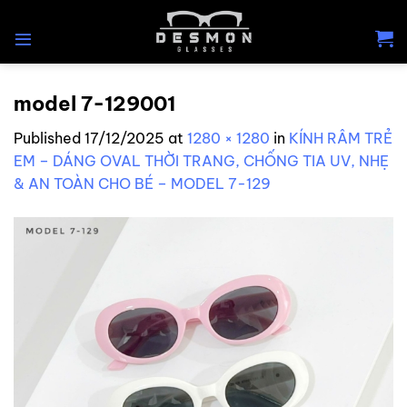
Skip
to
content
model 7-129001
Published
17/12/2025
at
1280 × 1280
in
KÍNH RÂM TRẺ
EM – DÁNG OVAL THỜI TRANG, CHỐNG TIA UV, NHẸ
& AN TOÀN CHO BÉ – MODEL 7-129