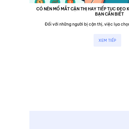
CÓ NÊN MỔ MẮT CẬN THỊ HAY TIẾP TỤC ĐEO K
BẠN CẦN BIẾT
cận,...
Đối với những người bị cận thị, việc lụa chọn
XEM TIẾP