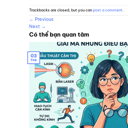
Trackbacks are closed, but you can
post a comment
.
←
Previous
Next
→
Có thể bạn quan tâm
03
Th6