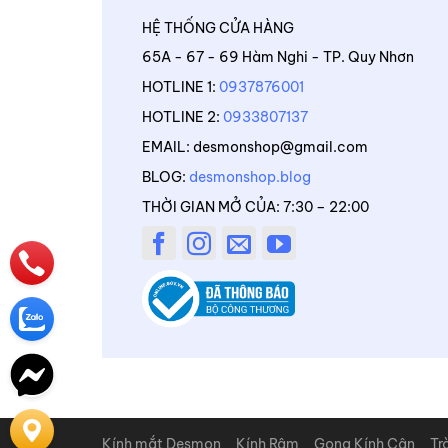
HỆ THỐNG CỬA HÀNG
65A - 67 - 69 Hàm Nghi - TP. Quy Nhơn
HOTLINE 1:
0937876001
HOTLINE 2:
0933807137
EMAIL: desmonshop@gmail.com
BLOG:
desmonshop.blog
THỜI GIAN MỞ CỦA: 7:30 – 22:00
Kính mắt Desmon
Kính Râm
Gọng Kính Cận
Tr