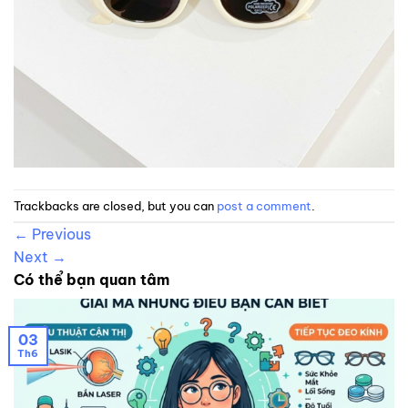
Trackbacks are closed, but you can
post a comment
.
←
Previous
Next
→
Có thể bạn quan tâm
03
Th6