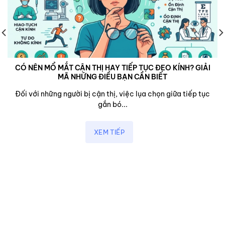
CÓ NÊN MỔ MẮT CẬN THỊ HAY TIẾP TỤC ĐEO KÍNH? GIẢI
MÃ NHỮNG ĐIỀU BẠN CẦN BIẾT
Đối với những người bị cận thị, việc lụa chọn giữa tiếp tục
gắn bó...
XEM TIẾP