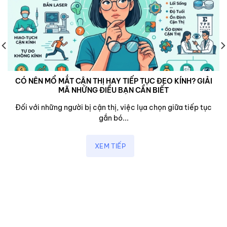
CÓ NÊN MỔ MẮT CẬN THỊ HAY TIẾP TỤC ĐEO KÍNH? GIẢI
MÃ NHỮNG ĐIỀU BẠN CẦN BIẾT
Đối với những người bị cận thị, việc lụa chọn giữa tiếp tục
gắn bó...
XEM TIẾP