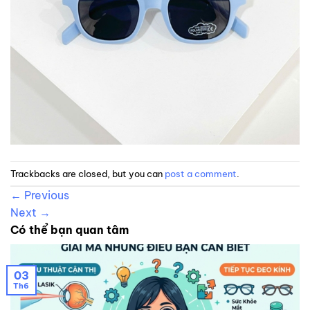
Trackbacks are closed, but you can
post a comment
.
←
Previous
Next
→
Có thể bạn quan tâm
03
Th6