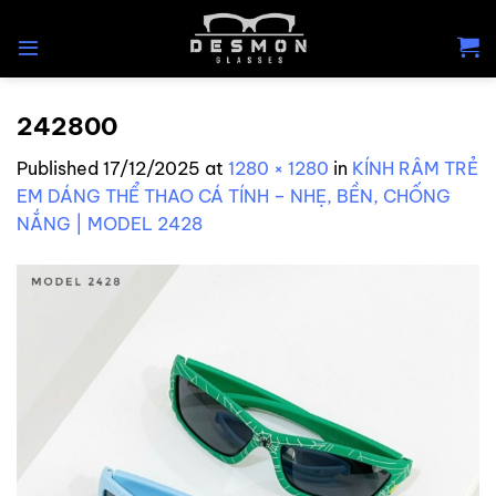
Skip
to
content
242800
Published
17/12/2025
at
1280 × 1280
in
KÍNH RÂM TRẺ
EM DÁNG THỂ THAO CÁ TÍNH – NHẸ, BỀN, CHỐNG
NẮNG | MODEL 2428