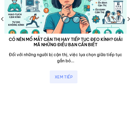
CÓ NÊN MỔ MẮT CẬN THỊ HAY TIẾP TỤC ĐEO KÍNH? GIẢI
MÃ NHỮNG ĐIỀU BẠN CẦN BIẾT
Đối với những người bị cận thị, việc lụa chọn giữa tiếp tục
gắn bó...
XEM TIẾP