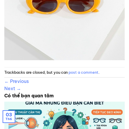
Trackbacks are closed, but you can
post a comment
.
←
Previous
Next
→
Có thể bạn quan tâm
03
Th6