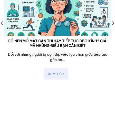
CÓ NÊN MỔ MẮT CẬN THỊ HAY TIẾP TỤC ĐEO KÍNH? GIẢI
MÃ NHỮNG ĐIỀU BẠN CẦN BIẾT
Đối với những người bị cận thị, việc lụa chọn giữa tiếp tục
gắn bó...
XEM TIẾP