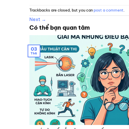
Trackbacks are closed, but you can
post a comment
.
Next
→
Có thể bạn quan tâm
03
Th6