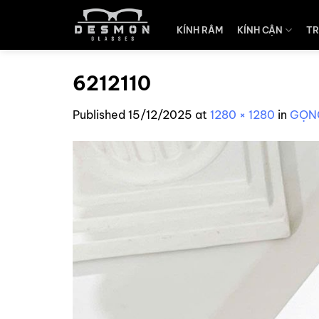
Skip
to
KÍNH RÂM
KÍNH CẬN
TR
content
6212110
Published
15/12/2025
at
1280 × 1280
in
GỌNG