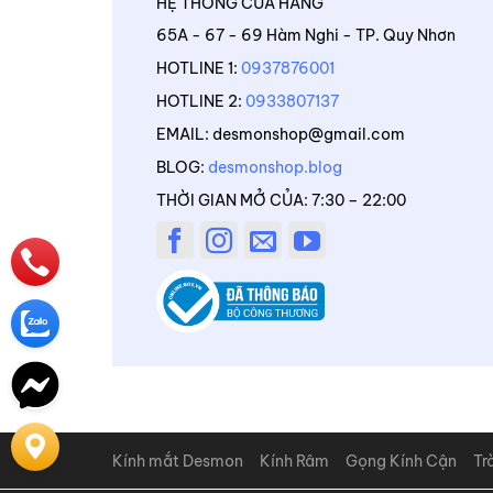
HỆ THỐNG CỬA HÀNG
65A - 67 - 69 Hàm Nghi - TP. Quy Nhơn
HOTLINE 1:
0937876001
HOTLINE 2:
0933807137
EMAIL: desmonshop@gmail.com
BLOG:
desmonshop.blog
THỜI GIAN MỞ CỦA: 7:30 – 22:00
Kính mắt Desmon
Kính Râm
Gọng Kính Cận
Tr