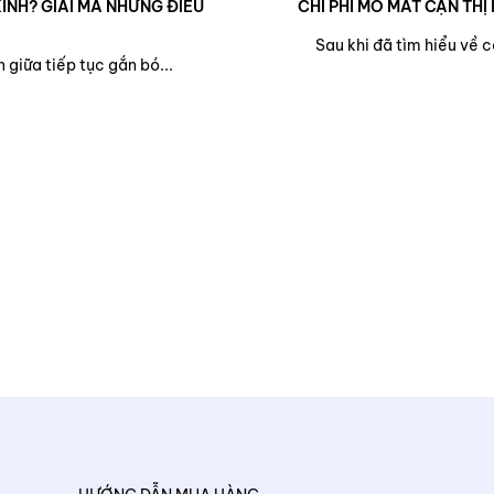
ÍNH? GIẢI MÃ NHỮNG ĐIỀU
CHI PHÍ MỔ MẮT CẬN THỊ 
Sau khi đã tìm hiểu về 
 giữa tiếp tục gắn bó...