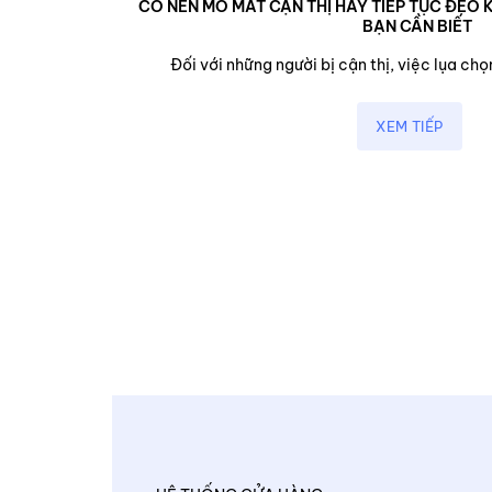
CÓ NÊN MỔ MẮT CẬN THỊ HAY TIẾP TỤC ĐEO K
BẠN CẦN BIẾT
cận,...
Đối với những người bị cận thị, việc lụa chọn
XEM TIẾP