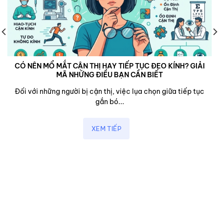
CÓ NÊN MỔ MẮT CẬN THỊ HAY TIẾP TỤC ĐEO KÍNH? GIẢI
MÃ NHỮNG ĐIỀU BẠN CẦN BIẾT
Đối với những người bị cận thị, việc lụa chọn giữa tiếp tục
gắn bó...
XEM TIẾP