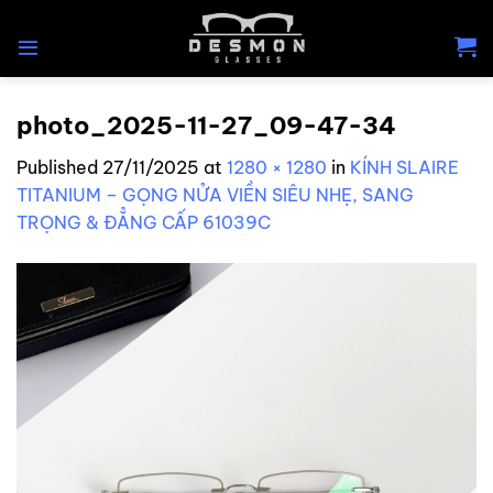
Skip
to
content
photo_2025-11-27_09-47-34
Published
27/11/2025
at
1280 × 1280
in
KÍNH SLAIRE
TITANIUM – GỌNG NỬA VIỀN SIÊU NHẸ, SANG
TRỌNG & ĐẲNG CẤP 61039C