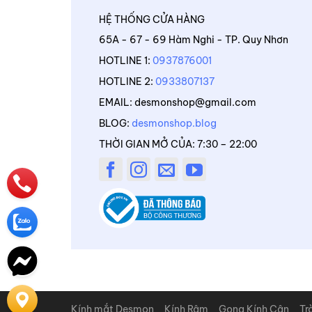
HỆ THỐNG CỬA HÀNG
65A - 67 - 69 Hàm Nghi - TP. Quy Nhơn
HOTLINE 1:
0937876001
HOTLINE 2:
0933807137
EMAIL: desmonshop@gmail.com
BLOG:
desmonshop.blog
THỜI GIAN MỞ CỦA: 7:30 – 22:00
Kính mắt Desmon
Kính Râm
Gọng Kính Cận
Tr