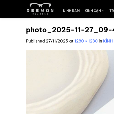
Skip
to
KÍNH RÂM
KÍNH CẬN
TR
content
photo_2025-11-27_09-
Published
27/11/2025
at
1280 × 1280
in
KÍNH