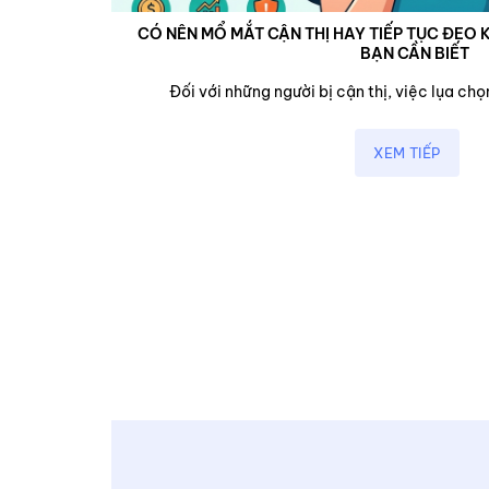
CÓ NÊN MỔ MẮT CẬN THỊ HAY TIẾP TỤC ĐEO K
BẠN CẦN BIẾT
cận,...
Đối với những người bị cận thị, việc lụa chọn
XEM TIẾP