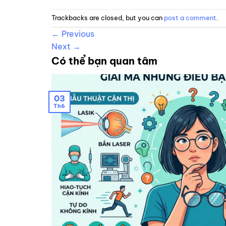
Trackbacks are closed, but you can
post a comment
.
←
Previous
Next
→
Có thể bạn quan tâm
03
Th6