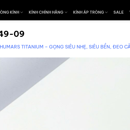
ÒNG KÍNH
KÍNH CHÍNH HÃNG
KÍNH ÁP TRÒNG
SALE
49-09
 HUMARS TITANIUM – GỌNG SIÊU NHẸ, SIÊU BỀN, ĐEO C