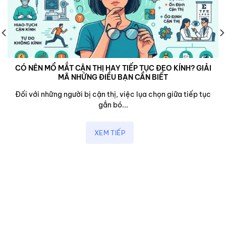
CÓ NÊN MỔ MẮT CẬN THỊ HAY TIẾP TỤC ĐEO KÍNH? GIẢI
MÃ NHỮNG ĐIỀU BẠN CẦN BIẾT
Đối với những người bị cận thị, việc lụa chọn giữa tiếp tục
gắn bó...
XEM TIẾP