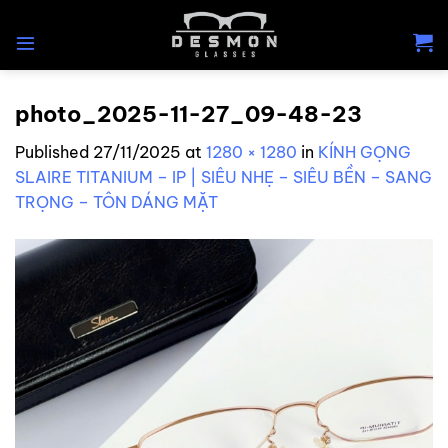
Skip
to
content
photo_2025-11-27_09-48-23
Published
27/11/2025
at
1280 × 1280
in
KÍNH GỌNG
SLAIRE TITANIUM – IP | SIÊU NHẸ – SIÊU BỀN – SANG
TRỌNG – TÔN DÁNG MẶT